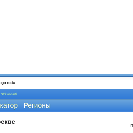
 чугунные
катор
Регионы
оскве
П