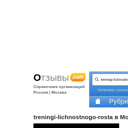
Отзывы
.com
Справочник организаций
Например,
казаны
Россия | Москва
Рубри
treningi-lichnostnogo-rosta в М