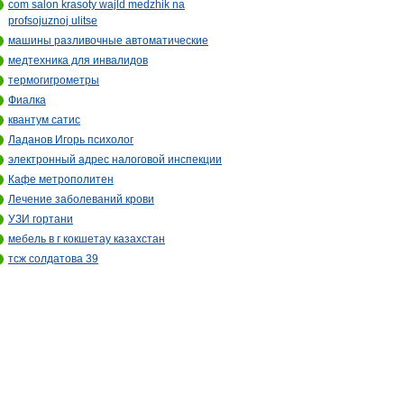
com salon krasoty wajld medzhik na
profsojuznoj ulitse
машины разливочные автоматические
медтехника для инвалидов
термогигрометры
Фиалка
квантум сатис
Ладанов Игорь психолог
электронный адрес налоговой инспекции
Кафе метрополитен
Лечение заболеваний крови
УЗИ гортани
мебель в г кокшетау казахстан
тсж солдатова 39