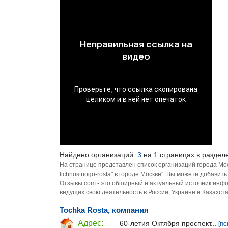
Найдено организаций:
3
на
1
страницах в разделе 
На странице представлен список организаций города Моск
lichnostnogo-rosta" в городе Москве". Вы можете добави
Отзывы.com - это обширный и актуальный источник инфо
ведущих свою деятельность в России, Украине и Казахста
Tochka Rosta, компания
Адрес:
60-летия Октября проспект...
[по