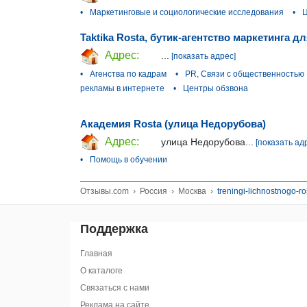
•
Маркетинговые и социологические исследования
•
Ц
Taktika Rosta, бутик-агентство маркетинга 
Адрес:
...
[показать адрес]
•
Агенства по кадрам
•
PR, Связи с общественностью
рекламы в интернете
•
Центры обзвона
Академия Rosta (улица Недорубова)
Адрес:
улица Недорубова...
[показать ад
•
Помощь в обучении
Отзывы.com
›
Россия
›
Москва
›
treningi-lichnostnogo-ro
Поддержка
Главная
О каталоге
Связаться с нами
Реклама на сайте