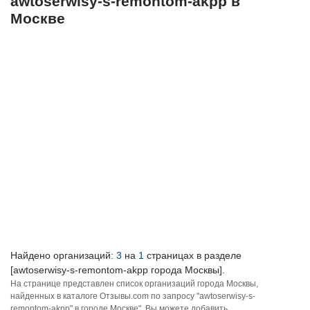
awtoserwisy-s-remontom-akpp в
Москве
Найдено организаций:
3
на
1
страницах в разделе
[awtoserwisy-s-remontom-akpp города Москвы].
На странице представлен список организаций города Москвы,
найденных в каталоге Отзывы.com по запросу "awtoserwisy-s-
remontom-akpp" в городе Москве". Вы можете добавить