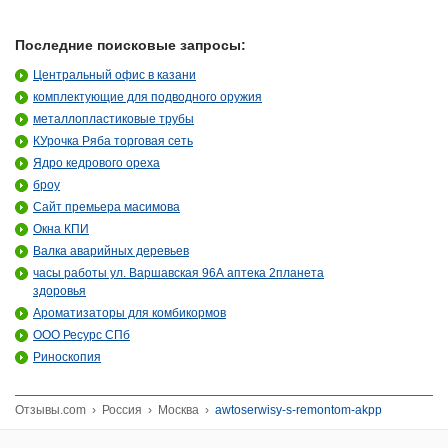
Последние поисковые запросы:
Центральный офис в казани
комплектующие для подводного оружия
металлопластиковые трубы
КУрочка Ряба торговая сеть
Ядро кедрового ореха
броу
Сайт премьера масимова
Окна КПИ
Валка аварийных деревьев
часы работы ул. Варшавская 96А аптека 2планета
здоровья
Ароматизаторы для комбикормов
ООО Ресурс СПб
Риноскопия
Отзывы.com
›
Россия
›
Москва
›
awtoserwisy-s-remontom-akpp