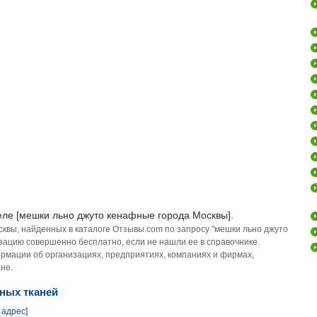
еле [мешки льно джуто кенафные города Москвы].
сквы, найденных в каталоге Отзывы.com по запросу "мешки льно джуто
зацию совершенно бесплатно, если не нашли ее в справочнике.
рмации об организациях, предприятиях, компаниях и фирмах,
не.
ьных тканей
 адрес]