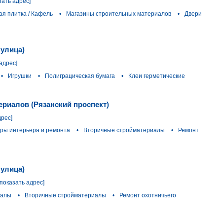
зать адрес]
ая плитка / Кафель
•
Магазины строительных материалов
•
Двери
 улица)
адрес]
•
Игрушки
•
Полиграцическая бумага
•
Клеи герметические
ериалов (Рязанский проспект)
дрес]
тры интерьера и ремонта
•
Вторичные стройматериалы
•
Ремонт
 улица)
[показать адрес]
иалы
•
Вторичные стройматериалы
•
Ремонт охотничьего