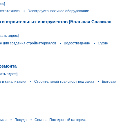
ес]
ветотехника
•
Электроустановочное оборудование
ов и строительных инструментов (Большая Спасская
зать адрес]
е для создания стройматериалов
•
Водоотведение
•
Сухие
 ремонта
зать адрес]
 и канализация
•
Строительный транспорт под заказ
•
Бытовая
имия
•
Посуда
•
Семена, Посадочный материал