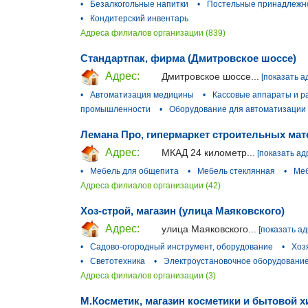
•
Безалкогольные напитки
•
Постельные принадлежно
•
Кондитерский инвентарь
Адреса филиалов организации (839)
Стандартпак, фирма (Дмитровское шоссе)
Адрес:
Дмитровское шоссе...
[показать а
•
Автоматизация медицины
•
Кассовые аппараты и 
промышленности
•
Оборудование для автоматизации 
Лемана Про, гипермаркет строительных мат
Адрес:
МКАД 24 километр...
[показать ад
•
Мебель для общепита
•
Мебель стеклянная
•
Меб
Адреса филиалов организации (42)
Хоз-строй, магазин (улица Маяковского)
Адрес:
улица Маяковского...
[показать ад
•
Садово-огородный инструмент, оборудование
•
Хоз
•
Светотехника
•
Электроустановочное оборудовани
Адреса филиалов организации (3)
М.Косметик, магазин косметики и бытовой 