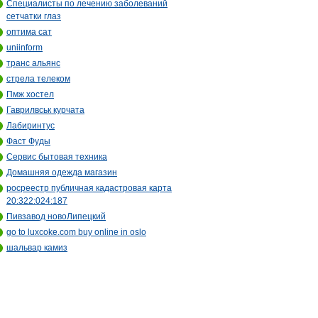
Специалисты по лечению заболеваний
сетчатки глаз
оптима сат
uniinform
транс альянс
стрела телеком
Пмж хостел
Гаврилвськ курчата
Лабиринтус
Фаст Фуды
Сервис бытовая техника
Домашняя одежда магазин
росреестр публичная кадастровая карта
20:322:024:187
Пивзавод новоЛипецкий
go to luxcoke.com buy online in oslo
шальвар камиз