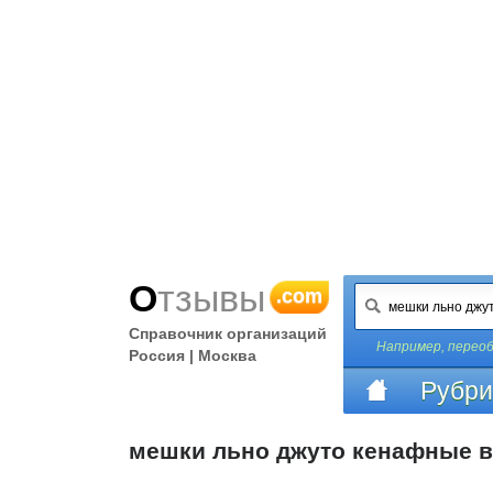
Отзывы
.com
Справочник организаций
Например,
перео
Россия | Москва
Рубри
мешки льно джуто кенафные в