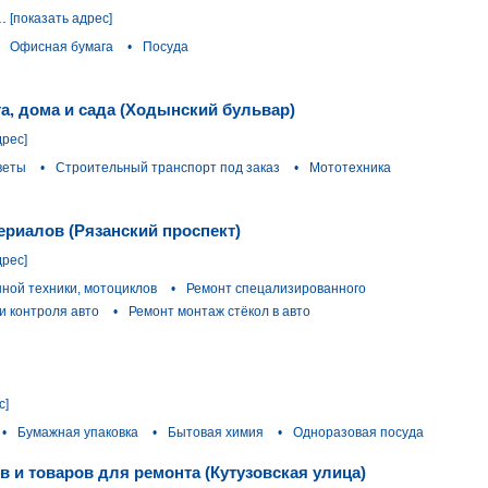
.
[показать адрес]
Офисная бумага
•
Посуда
а, дома и сада (Ходынский бульвар)
дрес]
веты
•
Строительный транспорт под заказ
•
Мототехника
ериалов (Рязанский проспект)
дрес]
ной техники, мотоциклов
•
Ремонт спецализированного
и контроля авто
•
Ремонт монтаж стёкол в авто
с]
•
Бумажная упаковка
•
Бытовая химия
•
Одноразовая посуда
 и товаров для ремонта (Кутузовская улица)