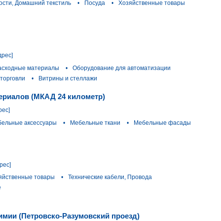
сти, Домашний текстиль
•
Посуда
•
Хозяйственные товары
дрес]
расходные материалы
•
Оборудование для автоматизации
торговли
•
Витрины и стеллажи
ериалов (МКАД 24 километр)
рес]
ельные аксессуары
•
Мебельные ткани
•
Мебельные фасады
рес]
яйственные товары
•
Технические кабели, Провода
е
химии (Петровско-Разумовский проезд)