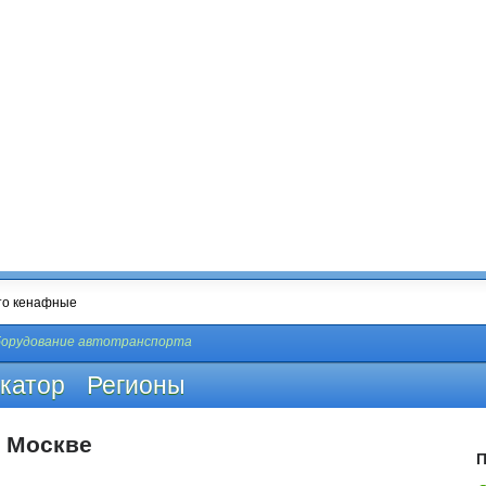
борудование автотранспорта
катор
Регионы
 Москве
П