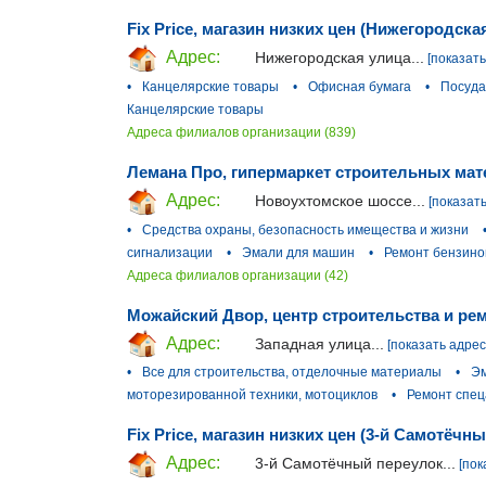
Fix Price, магазин низких цен (Нижегородска
Адрес:
Нижегородская улица...
[показать
•
Канцелярские товары
•
Офисная бумага
•
Посуда
Канцелярские товары
Адреса филиалов организации (839)
Лемана Про, гипермаркет строительных мат
Адрес:
Новоухтомское шоссе...
[показать
•
Средства охраны, безопасность имещества и жизни
сигнализации
•
Эмали для машин
•
Ремонт бензино
Адреса филиалов организации (42)
Можайский Двор, центр строительства и ре
Адрес:
Западная улица...
[показать адрес
•
Все для строительства, отделочные материалы
•
Эм
моторезированной техники, мотоциклов
•
Ремонт спец
Fix Price, магазин низких цен (3-й Самотёчн
Адрес:
3-й Самотёчный переулок...
[пок