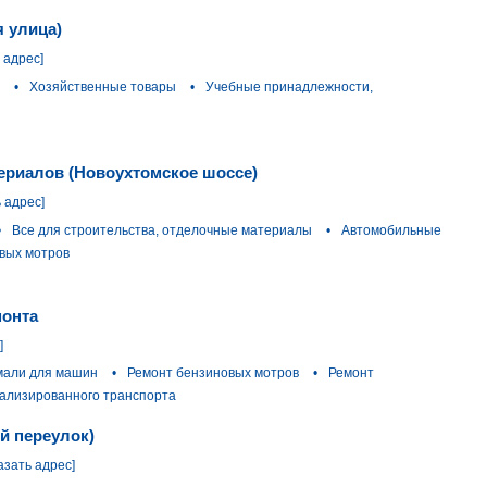
я улица)
 адрес]
•
Хозяйственные товары
•
Учебные принадлежности,
ериалов (Новоухтомское шоссе)
 адрес]
•
Все для строительства, отделочные материалы
•
Автомобильные
вых мотров
монта
]
али для машин
•
Ремонт бензиновых мотров
•
Ремонт
ализированного транспорта
ый переулок)
азать адрес]