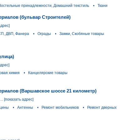
Постельные принадлежности, Домашний текстиль
•
Ткани
ериалов (бульвар Строителей)
адрес]
П, ДВП, Фанера
•
Ограды
•
Замки, Скобяные товары
улица)
адрес]
овая химия
•
Канцелярские товары
ериалов (Варшавское шоссе 21 километр)
..
[показать адрес]
ицины
•
Антенны
•
Ремонт мобильников
•
Ремонт дверных