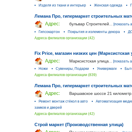
•
Изделя из ткани и интерьер
•
Женская одежда
•
Лемана Про, гипермаркет строительных мат
Адрес:
бульвар Строителей...
[показать 
•
Гипсокартон
•
Покрытия и иэлементы декора
•
ДС
Адреса филиалов организации (42)
Fix Price, магазин низких цен (Марксистская 
Адрес:
Марксистская улица...
[показать 
•
Ножи
•
Сувениры, Подарки
•
Универмаги
•
Быт
Адреса филиалов организации (839)
Лемана Про, гипермаркет строительных мат
Адрес:
Варшавское шоссе 21 километр.
•
Ремонт монтаж стёкол в авто
•
Автоматизация мед
замков и дверей
Адреса филиалов организации (42)
Строй маркет (Производственная улица)