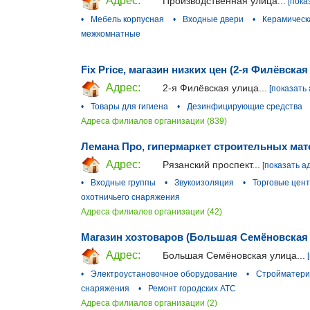
Адрес:
Производственная улица...
[пока
•
Мебель корпусная
•
Входные двери
•
Керамическ
межкомнатные
Fix Price, магазин низких цен (2-я Филёвская
Адрес:
2-я Филёвская улица...
[показать 
•
Товары для гигиена
•
Дезинфицирующие средства
Адреса филиалов организации (839)
Лемана Про, гипермаркет строительных мат
Адрес:
Рязанский проспект...
[показать а
•
Входные группы
•
Звукоизоляция
•
Торговые цен
охотничьего снаряжения
Адреса филиалов организации (42)
Магазин хозтоваров (Большая Семёновская
Адрес:
Большая Семёновская улица...
•
Электроустановочное оборудование
•
Стройматер
снаряжения
•
Ремонт городских АТС
Адреса филиалов организации (2)