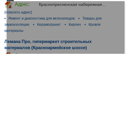
Адрес:
Краснопресненская набережная...
[показать адрес]
•
Ремонт и диагностика для велосипедов
•
Товары для
звукоизоляции
•
Керамогранит
•
Кирпич
•
Кровля
материалы
Лемана Про, гипермаркет строительных
материалов (Красноармейское шоссе)
Адрес:
Красноармейское шоссе...
[показать
адрес]
•
Стройблоки
•
Сухие строительные смеси
•
Сэндвич
панели
•
Теплоизоляция
•
Тротуарная плитка
Адреса филиалов организации (42)
Лемана Про, гипермаркет строительных
материалов (Новорижское шоссе 22 километр)
Адрес:
Новорижское шоссе 22 километр...
[показать адрес]
•
Стройматериалы
•
Резина и Резиновые покрытия,
Комплектующие
•
Системы освещения, установка и