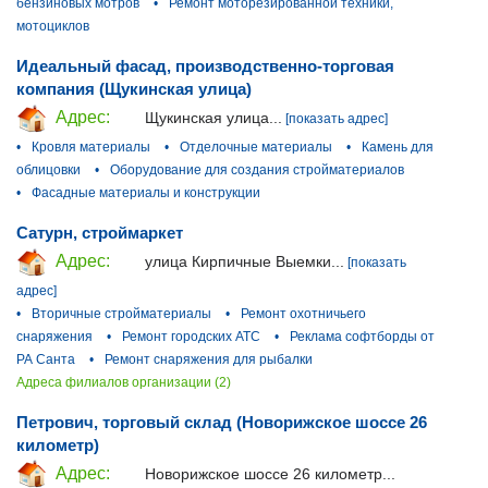
бензиновых мотров
•
Ремонт моторезированной техники,
мотоциклов
Идеальный фасад, производственно-торговая
компания (Щукинская улица)
Адрес:
Щукинская улица...
[показать адрес]
•
Кровля материалы
•
Отделочные материалы
•
Камень для
облицовки
•
Оборудование для создания стройматериалов
•
Фасадные материалы и конструкции
Сатурн, строймаркет
Адрес:
улица Кирпичные Выемки...
[показать
адрес]
•
Вторичные стройматериалы
•
Ремонт охотничьего
снаряжения
•
Ремонт городских АТС
•
Реклама софтборды от
РА Санта
•
Ремонт снаряжения для рыбалки
Адреса филиалов организации (2)
Петрович, торговый склад (Новорижское шоссе 26
километр)
Адрес:
Новорижское шоссе 26 километр...