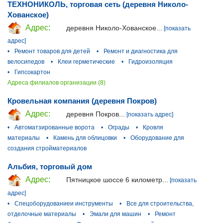
ТЕХНОНИКОЛЬ, торговая сеть (деревня Николо-
Хованское)
Адрес:
деревня Николо-Хованское...
[показать
адрес]
•
Ремонт товаров для детей
•
Ремонт и диагностика для
велосипедов
•
Клеи герметические
•
Гидроизоляция
•
Гипсокартон
Адреса филиалов организации (8)
Кровельная компания (деревня Покров)
Адрес:
деревня Покров...
[показать адрес]
•
Автоматзированные ворота
•
Ограды
•
Кровля
материалы
•
Камень для облицовки
•
Оборудование для
создания стройматериалов
Альбия, торговый дом
Адрес:
Пятницкое шоссе 6 километр...
[показать
адрес]
•
Спецоборудованиеи инструменты
•
Все для строительства,
отделочные материалы
•
Эмали для машин
•
Ремонт