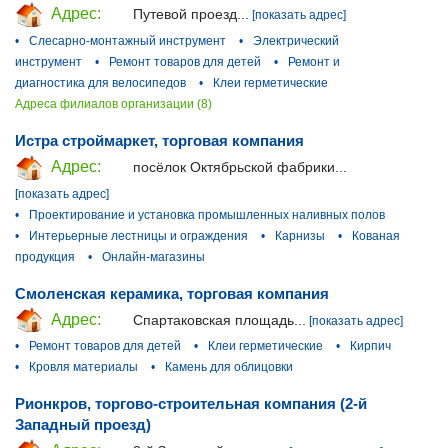
Адрес:
Путевой проезд...
[показать адрес]
•
Слесарно-монтажный инструмент
•
Электрический
инструмент
•
Ремонт товаров для детей
•
Ремонт и
диагностика для велосипедов
•
Клеи герметические
Адреса филиалов организации (8)
Истра строймаркет, торговая компания
Адрес:
посёлок Октябрьской фабрики...
[показать адрес]
•
Проектирование и установка промышленных наливных полов
•
Интерьерные лестницы и ограждения
•
Карнизы
•
Кованая
продукция
•
Онлайн-магазины
Смоленская керамика, торговая компания
Адрес:
Спартаковская площадь...
[показать адрес]
•
Ремонт товаров для детей
•
Клеи герметические
•
Кирпич
•
Кровля материалы
•
Камень для облицовки
Рионкров, торгово-строительная компания (2-й
Западный проезд)