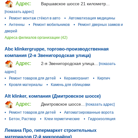
Адрес:
Варшавское шоссе 21 километр...
[показать адрес]
•
Ремонт монтаж стёкол в авто
•
Автоматизация медицины
•
Антенны
•
Ремонт мобильников
•
Ремонт дверных замков и
дверей
Адреса филиалов организации (42)
Abc klinkergruppe, торгово-производственная
компания (2-я Звенигородская улица)
Адрес:
2-я Звенигородская улица...
[показать
адрес]
•
Ремонт товаров для детей
•
Керамогранит
•
Кирпич
•
Кровля материалы
•
Камень для облицовки
Alt klinker, компания (Дмитровское шоссе)
Адрес:
Дмитровское шоссе...
[показать адрес]
•
Ремонт товаров для детей
•
Автоматзированные ворота
•
Бетон, Раствор
•
Клеи герметические
•
Гидроизоляция
Лемана Про, гипермаркет строительных
материалов (2-й микрорайон)