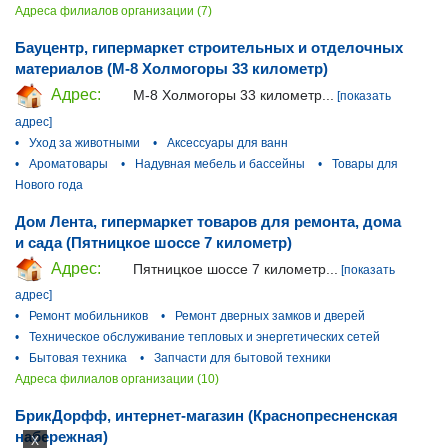
Адреса филиалов организации (7)
Бауцентр, гипермаркет строительных и отделочных
материалов (М-8 Холмогоры 33 километр)
Адрес:
М-8 Холмогоры 33 километр...
[показать
адрес]
•
Уход за животными
•
Аксессуары для ванн
•
Ароматовары
•
Надувная мебель и бассейны
•
Товары для
Нового года
Дом Лента, гипермаркет товаров для ремонта, дома
и сада (Пятницкое шоссе 7 километр)
Адрес:
Пятницкое шоссе 7 километр...
[показать
адрес]
•
Ремонт мобильников
•
Ремонт дверных замков и дверей
•
Техническое обслуживание тепловых и энергетических сетей
•
Бытовая техника
•
Запчасти для бытовой техники
Адреса филиалов организации (10)
БрикДорфф, интернет-магазин (Краснопресненская
набережная)
X