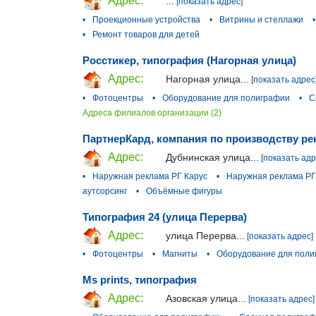
Адрес:
...
[показать адрес]
•
Проекционные устройства
•
Витрины и стеллажи
•
•
Ремонт товаров для детей
Росстикер, типография (Нагорная улица)
Адрес:
Нагорная улица...
[показать адрес
•
Фотоцентры
•
Оборудование для полиграфии
•
С
Адреса филиалов организации (2)
ПартнерКард, компания по производству р
Адрес:
Дубнинская улица...
[показать адр
•
Наружная реклама РГ Карус
•
Наружная реклама РГ
аутсорсинг
•
Объёмные фигуры
Типография 24 (улица Перерва)
Адрес:
улица Перерва...
[показать адрес]
•
Фотоцентры
•
Магниты
•
Оборудование для поли
Ms prints, типография
Адрес:
Азовская улица...
[показать адрес]