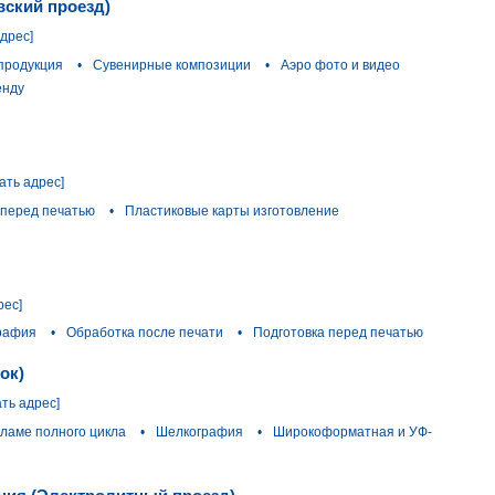
вский проезд)
адрес]
продукция
•
Сувенирные композиции
•
Аэро фото и видео
енду
ать адрес]
 перед печатью
•
Пластиковые карты изготовление
рес]
рафия
•
Обработка после печати
•
Подготовка перед печатью
ок)
ать адрес]
кламе полного цикла
•
Шелкография
•
Широкоформатная и УФ-