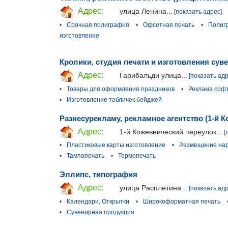
Адрес:
улица Ленина...
[показать адрес]
•
Срочная полиграфия
•
Офсетная печать
•
Полиг
изготовление
Кролики, студия печати и изготовления сув
Адрес:
Гарибальди улица...
[показать адр
•
Товары для оформления праздников
•
Реклама соф
•
Изготовление табличек бейджей
Разнесурекламу, рекламное агентство (1-й 
Адрес:
1-й Кожевнический переулок...
[
•
Пластиковые карты изготовление
•
Размещение на
•
Тампопечать
•
Термопечать
Эллипс, типография
Адрес:
улица Расплетина...
[показать адр
•
Календари, Открытки
•
Широкоформатная печать
•
Сувенирная продукция