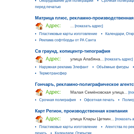
•
Оборудование для полиграфии
•
Срочная полигра
перед печатью
Матрица плюс, рекламно-производственная
Адрес:
...
[показать адрес]
•
Пластиковые карты изготовление
•
Календари, Отк
•
Реклама софтборды от РА Санта
Св граунд, копицентр-типография
Адрес:
улица Алабяна...
[показать адрес]
•
Наружная реклама Элефант
•
Объёмные фигуры
•
•
Термотрансфер
Гончаръ, рекламно-полиграфическое агентс
Адрес:
Малая Семёновская улица...
[по
•
Срочная полиграфия
•
Офсетная печать
•
Полиг
Карт Регион, производственная компания
Адрес:
улица Клары Цеткин...
[показать 
•
Пластиковые карты изготовление
•
Агентства по ре
печать
•
Календари, Открытки