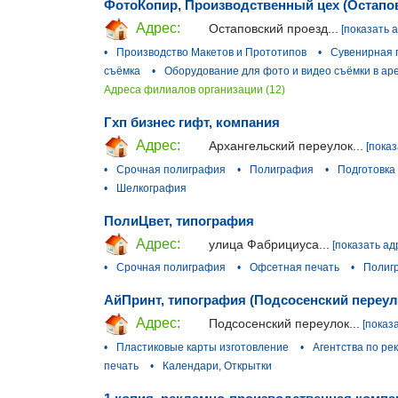
ФотоКопир, Производственный цех (Остапо
Адрес:
Остаповский проезд...
[показать 
•
Производство Макетов и Прототипов
•
Сувенирная 
съёмка
•
Оборудование для фото и видео съёмки в ар
Адреса филиалов организации (12)
Гхп бизнес гифт, компания
Адрес:
Архангельский переулок...
[показ
•
Срочная полиграфия
•
Полиграфия
•
Подготовка
•
Шелкография
ПолиЦвет, типография
Адрес:
улица Фабрициуса...
[показать ад
•
Срочная полиграфия
•
Офсетная печать
•
Полиг
АйПринт, типография (Подсосенский переул
Адрес:
Подсосенский переулок...
[показ
•
Пластиковые карты изготовление
•
Агентства по ре
печать
•
Календари, Открытки