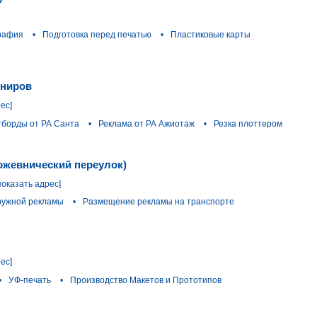
рафия
•
Подготовка перед печатью
•
Пластиковые карты
ениров
ес]
тборды от РА Санта
•
Реклама от РА Ажиотаж
•
Резка плоттером
Кожевнический переулок)
показать адрес]
ружной рекламы
•
Размещение рекламы на транспорте
ес]
•
УФ-печать
•
Производство Макетов и Прототипов