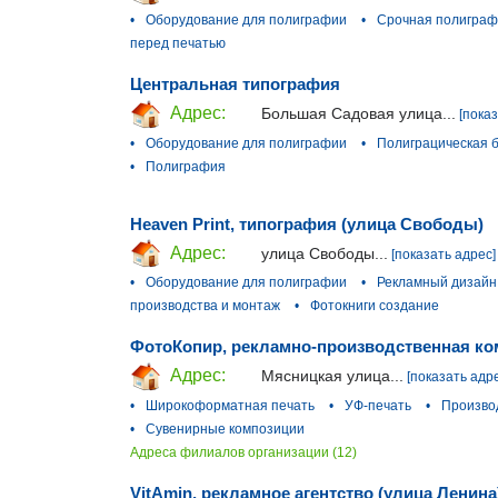
•
Оборудование для полиграфии
•
Срочная полигра
перед печатью
Центральная типография
Адрес:
Большая Садовая улица...
[пока
•
Оборудование для полиграфии
•
Полиграцическая 
•
Полиграфия
Heaven Print, типография (улица Свободы)
Адрес:
улица Свободы...
[показать адрес]
•
Оборудование для полиграфии
•
Рекламный дизайн
производства и монтаж
•
Фотокниги создание
ФотоКопир, рекламно-производственная ко
Адрес:
Мясницкая улица...
[показать адр
•
Широкоформатная печать
•
УФ-печать
•
Произво
•
Сувенирные композиции
Адреса филиалов организации (12)
VitAmin, рекламное агентство (улица Ленина