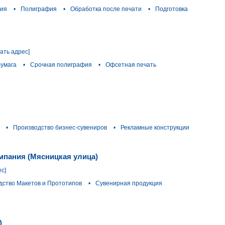
фия
•
Полиграфия
•
Обработка после печати
•
Подготовка
зать адрес]
бумага
•
Срочная полиграфия
•
Офсетная печать
•
Производство бизнес-сувениров
•
Рекламные конструкции
мпания (Мясницкая улица)
ес]
дство Макетов и Прототипов
•
Сувенирная продукция
)