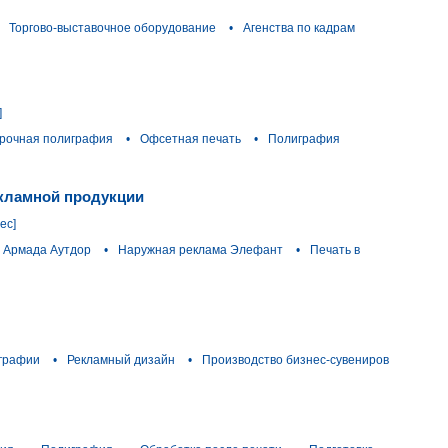
Торгово-выставочное оборудование
•
Агенства по кадрам
]
рочная полиграфия
•
Офсетная печать
•
Полиграфия
екламной продукции
ес]
 Армада Аутдор
•
Наружная реклама Элефант
•
Печать в
графии
•
Рекламный дизайн
•
Производство бизнес-сувениров