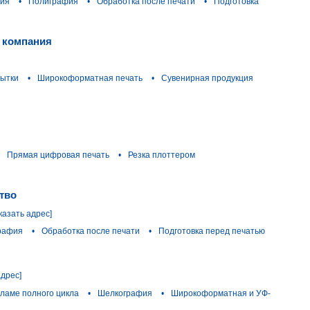
фия
•
Полиграфия
•
Обработка после печати
•
Подготовка
 компания
рытки
•
Широкоформатная печать
•
Сувенирная продукция
Прямая цифровая печать
•
Резка плоттером
тво
казать адрес]
рафия
•
Обработка после печати
•
Подготовка перед печатью
адрес]
кламе полного цикла
•
Шелкография
•
Широкоформатная и УФ-