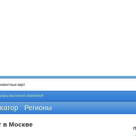
уары высокого давления
катор
Регионы
т в Москве
П