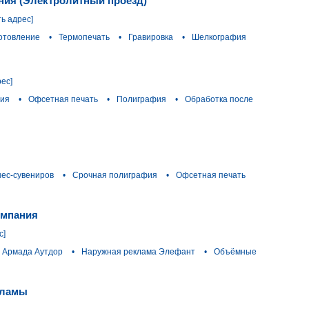
ния (Электролитный проезд)
ть адрес]
отовление
•
Термопечать
•
Гравировка
•
Шелкография
рес]
фия
•
Офсетная печать
•
Полиграфия
•
Обработка после
нес-сувениров
•
Срочная полиграфия
•
Офсетная печать
омпания
с]
 Армада Аутдор
•
Наружная реклама Элефант
•
Объёмные
екламы