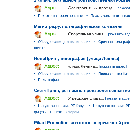
1 копия, рекламно-производственная компа
Адрес:
Электролитный проезд...
[показа
•
Подготовка перед печатью
•
Пластиковые карты изг
Магнитра.ру, полиграфическая компания
Адрес:
Спортивная улица...
[показать ад
•
Оборудование для полиграфии
•
Срочная полигра
печати
НолаПринт, типография (улица Ленина)
Адрес:
улица Ленина...
[показать адрес]
•
Оборудование для полиграфии
•
Производство биз
•
Полиграфия
СкетчПринт, рекламно-производственная к
Адрес:
Угрешская улица...
[показать адре
•
Наружная реклама РГ Карус
•
Наружная реклама РГ
фигуры
•
Резка лазером
Pikart Promotion, агентство современной р