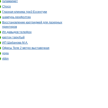
галамаркет
Choco
Глазная клиника триЗ Ессентуки
шампунь ренфолтин
Восстановление картриджей для лазерных
принтеров
Ип.давыдов телефон
картон тарнXый
ИП Шабанова М.А.
Офисы Теле 2 метро выставочная
yoga
vbbn