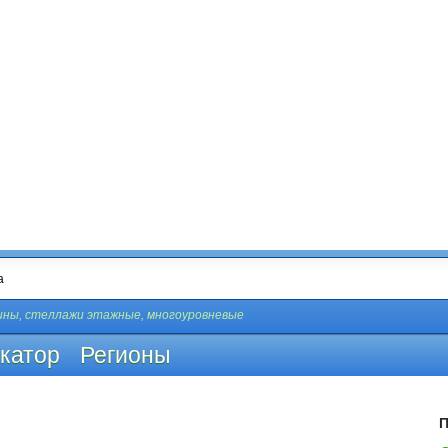
ны, стеллажи этажные, многоуровневые
катор
Регионы
П