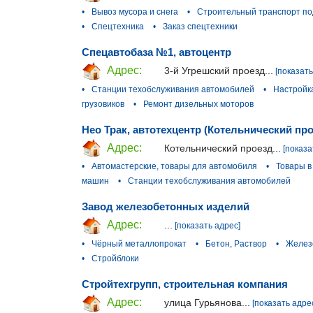
•
Вывоз мусора и снега
•
Строительный транспорт по
•
Спецтехника
•
Заказ спецтехники
Спецавтобаза №1, автоцентр
Адрес:
3-й Угрешский проезд...
[показать
•
Станции техобслуживания автомобилей
•
Настройк
грузовиков
•
Ремонт дизельных моторов
Нео Трак, автотехцентр (Котельнический про
Адрес:
Котельнический проезд...
[показа
•
Автомастерские, товары для автомобиля
•
Товары в
машин
•
Станции техобслуживания автомобилей
Завод железобетонных изделий
Адрес:
...
[показать адрес]
•
Чёрный металлопрокат
•
Бетон, Раствор
•
Желез
•
Стройблоки
Стройтехгрупп, строительная компания
Адрес:
улица Гурьянова...
[показать адре