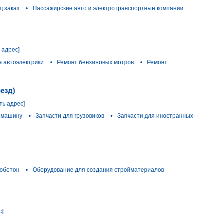
д заказ
•
Пассажирские авто и электротранспортные компании
 адрес]
а автоэлектрики
•
Ремонт бензиновых мотров
•
Ремонт
езд)
ть адрес]
 машину
•
Запчасти для грузовиков
•
Запчасти для иностранных-
обетон
•
Оборудование для создания стройматериалов
с]