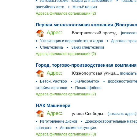
•
Автомастерские, товары для автомобиля
•
Товары в
российских авто
•
Мытьё машин
Адреса филиалов организации (2)
Первая металлоломная компания (Востряко
Адрес:
Востряковский проезд...
[показат
•
Утилизация и переработка отходов
•
Дорожнострои
•
Спецтехника
•
Заказ спецтехники
Адреса филиалов организации (2)
Город, торгово-производственная компани
Адрес:
Южнопортовая улица...
[показать
•
Бетон, Раствор
•
Железобетон
•
Дорожностроит
стройматериалов
•
Песок, Щебень
Адреса филиалов организации (7)
НАК Машинери
Адрес:
улица Свободы...
[показать адрес]
•
Изготовление дисков
•
Дорожностроительные мате
запчасти
•
Автокомплектующие
Адреса филиалов организации (3)