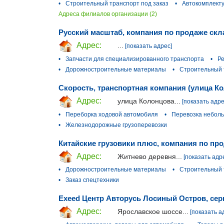
•
Строительный транспорт под заказ
•
Автокомплект
Адреса филиалов организации (2)
Русский масштаб, компания по продаже скл
Адрес:
...
[показать адрес]
•
Запчасти для специализированного транспорта
•
Р
•
Дорожностроительные материалы
•
Строительный 
Скорость, транспортная компания (улица К
Адрес:
улица Колонцова...
[показать адре
•
Переборка ходовой автомобиля
•
Перевозка небол
•
Железнодорожные грузоперевозки
Китайские грузовики плюс, компания по про
Адрес:
Житнево деревня...
[показать адр
•
Дорожностроительные материалы
•
Строительный 
•
Заказ спецтехники
Exeed Центр Авторусь Лосиный Остров, сер
Адрес:
Ярославское шоссе...
[показать а