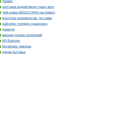
Пиявит
шестаков андрей мечел транс авто
Чей номер 88552374450 оао КамАЗ
Контроль производства, доставки
райсобес телефон сущинского
Химитек
магазин охапка октябрский
ИП Ерболат
Китайские тампоны
грелки бытовые