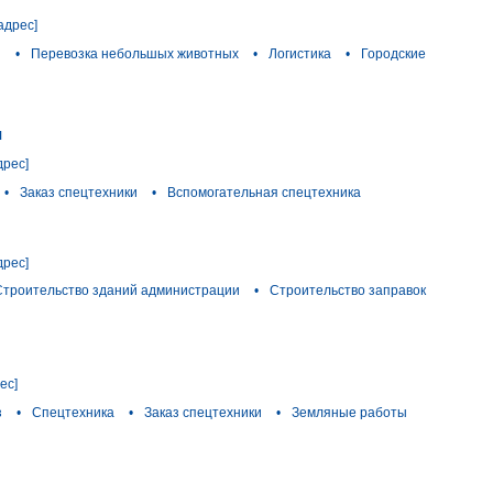
адрес]
я
•
Перевозка небольшых животных
•
Логистика
•
Городские
и
дрес]
•
Заказ спецтехники
•
Вспомогательная спецтехника
дрес]
Строительство зданий администрации
•
Строительство заправок
ес]
з
•
Спецтехника
•
Заказ спецтехники
•
Земляные работы