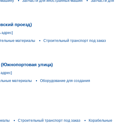
 машину
•
Запчасти для иностранных-машин
•
Запчасти для
вский проезд)
ь адрес]
тельные материалы
•
Строительный транспорт под заказ
я (Южнопортовая улица)
 адрес]
ельные материалы
•
Оборудование для создания
риалы
•
Строительный транспорт под заказ
•
Корабельные