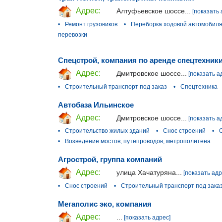
Адрес:
Алтуфьевское шоссе...
[показать 
•
Ремонт грузовиков
•
Переборка ходовой автомобил
перевозки
Спецстрой, компания по аренде спецтехник
Адрес:
Дмитровское шоссе...
[показать а
•
Строительный транспорт под заказ
•
Спецтехника
Автобаза Ильинское
Адрес:
Дмитровское шоссе...
[показать а
•
Строительство жилых зданий
•
Снос строений
•
•
Возведение мостов, путепроводов, метрополитена
Агрострой, группа компаний
Адрес:
улица Хачатуряна...
[показать адр
•
Снос строений
•
Строительный транспорт под зака
Мегаполис эко, компания
Адрес:
...
[показать адрес]