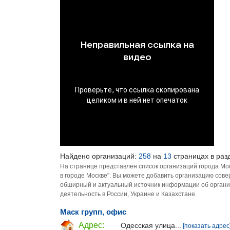
Найдено организаций:
258
на
13
страницах в раз
На странице представлен список организаций города Мо
в городе Москве". Вы можете добавить организацию сове
обширный и актуальный источник информации об органи
деятельность в России, Украине и Казахстане.
Маск групп, офис
Адрес:
Одесская улица...
[показать адрес