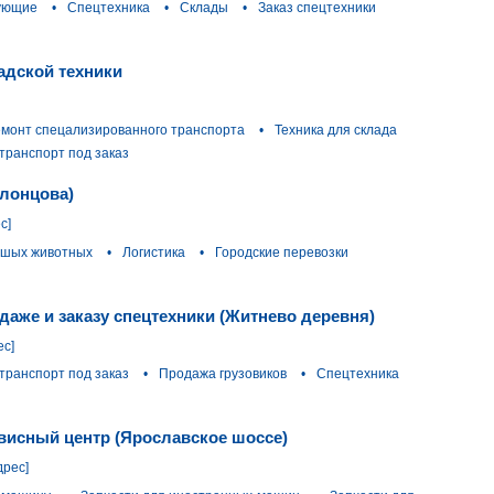
ующие
•
Спецтехника
•
Склады
•
Заказ спецтехники
адской техники
емонт спецализированного транспорта
•
Техника для склада
транспорт под заказ
олонцова)
с]
ьшых животных
•
Логистика
•
Городские перевозки
даже и заказу спецтехники (Житнево деревня)
ес]
транспорт под заказ
•
Продажа грузовиков
•
Спецтехника
висный центр (Ярославское шоссе)
дрес]