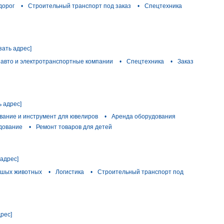
дорог
•
Строительный транспорт под заказ
•
Спецтехника
зать адрес]
авто и электротранспортные компании
•
Спецтехника
•
Заказ
ь адрес]
вание и инструмент для ювелиров
•
Аренда оборудования
дование
•
Ремонт товаров для детей
 адрес]
ьшых животных
•
Логистика
•
Строительный транспорт под
дрес]