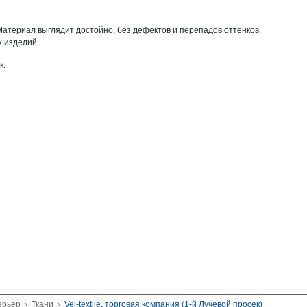
териал выглядит достойно, без дефектов и перепадов оттенков.
 изделий.
к.
ерьер
›
Ткани
›
Vel-textile, торговая компания (1-й Лучевой просек)