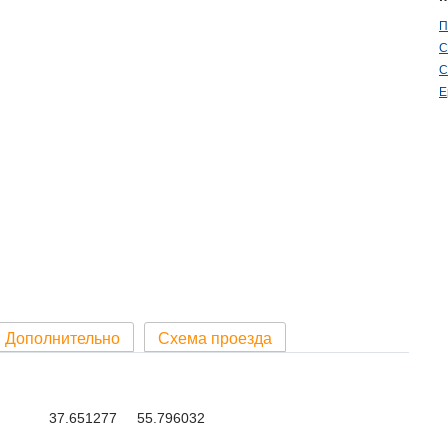
П
С
С
Е
Дополнительно
Схема проезда
37.651277 55.796032