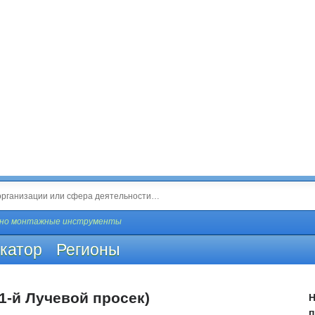
рно монтажные инструменты
катор
Регионы
(1-й Лучевой просек)
Н
п