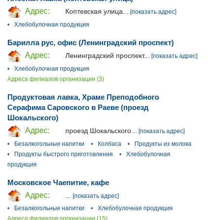
Адрес:
Коптевская улица...
[показать адрес]
•
Хлебобулочная продукция
Барилла рус, офис (Ленинградский проспект)
Адрес:
Ленинградский проспект...
[показать адрес]
•
Хлебобулочная продукция
Адреса филиалов организации (3)
Продуктовая лавка, Храме Преподобного
Серафима Саровского в Раеве (проезд
Шокальского)
Адрес:
проезд Шокальского...
[показать адрес]
•
Безалкогольные напитки
•
Колбаса
•
Продукты из молока
•
Продукты быстрого приготовления
•
Хлебобулочная
продукция
Московское Чаепитие, кафе
Адрес:
...
[показать адрес]
•
Безалкогольные напитки
•
Хлебобулочная продукция
Адреса филиалов организации (15)