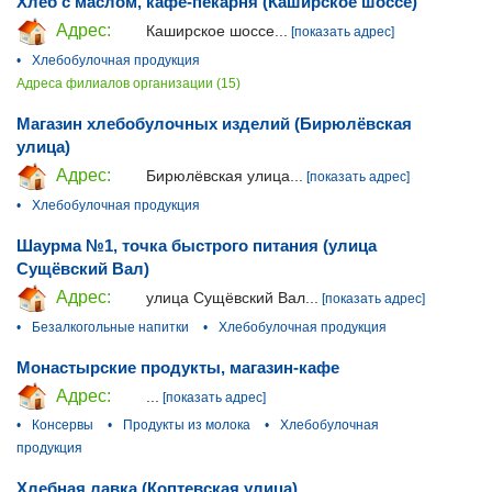
Хлеб с маслом, кафе-пекарня (Каширское шоссе)
Адрес:
Каширское шоссе...
[показать адрес]
•
Хлебобулочная продукция
Адреса филиалов организации (15)
Магазин хлебобулочных изделий (Бирюлёвская
улица)
Адрес:
Бирюлёвская улица...
[показать адрес]
•
Хлебобулочная продукция
Шаурма №1, точка быстрого питания (улица
Сущёвский Вал)
Адрес:
улица Сущёвский Вал...
[показать адрес]
•
Безалкогольные напитки
•
Хлебобулочная продукция
Монастырские продукты, магазин-кафе
Адрес:
...
[показать адрес]
•
Консервы
•
Продукты из молока
•
Хлебобулочная
продукция
Хлебная лавка (Коптевская улица)