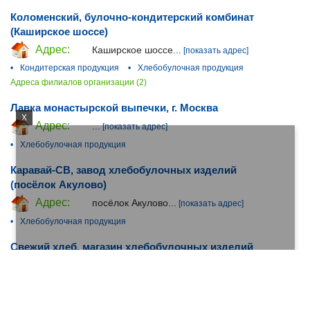
Коломенский, булочно-кондитерский комбинат
(Каширское шоссе)
Адрес:
Каширское шоссе...
[показать адрес]
•
Кондитерская продукция
•
Хлебобулочная продукция
Адреса филиалов организации (2)
Лавка монастырской выпечки, г. Москва
X
Адрес:
...
[показать адрес]
•
Хлебобулочная продукция
Каравай-СВ, завод хлебобулочных изделий
(посёлок Акулово)
Адрес:
посёлок Акулово...
[показать адрес]
•
Хлебобулочная продукция
Свежий хлеб, магазин хлебобулочных изделий
Адрес:
...
[показать адрес]
•
Снэки
•
Хлебобулочная продукция
Адреса филиалов организации (7)