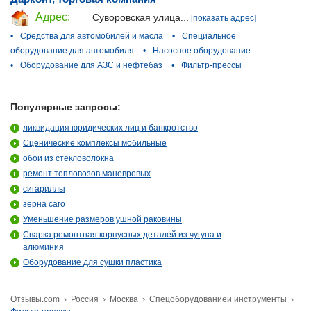
Адрес:
Суворовская улица...
[показать адрес]
•
Средства для автомобилей и масла
•
Специальное
оборудование для автомобиля
•
Насосное оборудование
•
Оборудование для АЗС и нефтебаз
•
Фильтр-прессы
Популярные запросы:
ликвидация юридических лиц и банкротство
Сценические комплексы мобильные
обои из стекловолокна
ремонт тепловозов маневровых
сигариллы
зерна саго
Уменьшение размеров ушной раковины
Сварка ремонтная корпусных деталей из чугуна и
алюминия
Оборудование для сушки пластика
Отзывы.com
›
Россия
›
Москва
›
Спецоборудованиеи инструменты
›