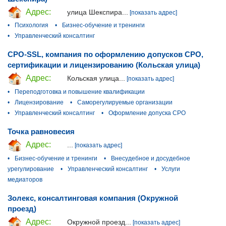
Адрес:
улица Шекспира...
[показать адрес]
•
Психология
•
Бизнес-обучение и тренинги
•
Управленческий консалтинг
СРО-SSL, компания по оформлению допусков СРО,
сертификации и лицензированию (Кольская улица)
Адрес:
Кольская улица...
[показать адрес]
•
Переподготовка и повышение квалификации
•
Лицензирование
•
Саморегулируемые организации
•
Управленческий консалтинг
•
Оформление допуска СРО
Точка равновесия
Адрес:
...
[показать адрес]
•
Бизнес-обучение и тренинги
•
Внесудебное и досудебное
урегулирование
•
Управленческий консалтинг
•
Услуги
медиаторов
Золекс, консалтинговая компания (Окружной
проезд)
Адрес:
Окружной проезд...
[показать адрес]