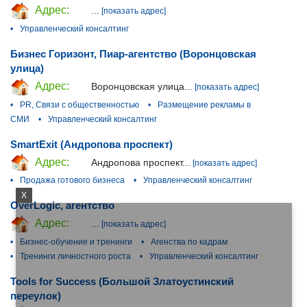
Адрес:
...
[показать адрес]
•
Управленческий консалтинг
Бизнес Горизонт, Пиар-агентство (Воронцовская
улица)
Адрес:
Воронцовская улица...
[показать адрес]
•
PR, Связи с общественностью
•
Размещение рекламы в
СМИ
•
Управленческий консалтинг
SmartExit (Андропова проспект)
Адрес:
Андропова проспект...
[показать адрес]
•
Продажа готового бизнеса
•
Управленческий консалтинг
X
OverLogic, агентство
Адрес:
...
[показать адрес]
•
Бизнес-обучение и тренинги
•
Агенства по кадрам
•
Тренинги личностного роста
•
Управленческий консалтинг
Tools for Success (Большой Златоустинский
переулок)