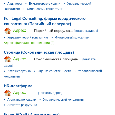
•
Аудиторы
•
Бухгалтерские услуги
•
Управленческий
консалтинг
•
Финансовый консалтинг
Full Legal Consulting, фирма юридического
консалтинга (Партийный переулок)
Адрес:
Партийный переулок...
[показать адрес]
•
Управленческий консалтинг
•
Финансовый консалтинг
Адреса филиалов организации (2)
Столица (Сокольническая площадь)
Адрес:
Сокольническая площадь...
[показать
адрес]
•
Автоэкспертиза
•
Оценка собственности
•
Управленческий
консалтинг
HR-платформа
Адрес:
...
[показать адрес]
•
Агенства по кадрам
•
Управленческий консалтинг
•
Агентств рекрутинга
Found&Craft (Ильинка улица)