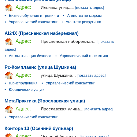
Адрес:
Ильинка улица...
[показать адрес]
•
Бизнес-обучение и тренинги
•
Агенства по кадрам
•
Управленческий консалтинг
•
Агентств рекрутинга
AI24X (Пресненская набережная)
Адрес:
Пресненская набережная...
[показать
адрес]
•
Автоматизация бизнеса
•
Управленческий консалтинг
Рс-Комплаенс (улица Шумкина)
Адрес:
улица Шумкина...
[показать адрес]
•
Юриспруденция
•
Управленческий консалтинг
•
Юридические услуги
МетаПрактика (Ярославская улица)
Адрес:
Ярославская улица...
[показать адрес]
•
Управленческий консалтинг
Контора 13 (Осенний бульвар)
Адрес:
Осенний бульвар...
[показать адрес]