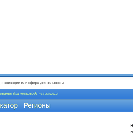
ование для производства кафеля
катор
Регионы
Н
п