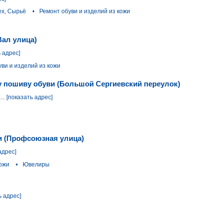
ех, Сырьё
•
Ремонт обуви и изделий из кожи
Вал улица)
 адрес]
ви и изделий из кожи
у пошиву обуви (Большой Сергиевский переулок)
..
[показать адрес]
и (Профсоюзная улица)
адрес]
кожи
•
Ювелиры
ь адрес]