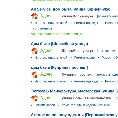
All Service, дом быта (улица Корнейчука)
Адрес:
улица Корнейчука...
[показать адр
•
Изготовление ключей
•
Ремонт одежды
•
Ремонт 
инструментов
Адреса филиалов организации (4)
Дом быта (Шоссейная улица)
Адрес:
Шоссейная улица...
[показать адр
•
Изготовление ключей
•
Ремонт часов
•
Ремонт обу
Дом быта (Куприна проспект)
Адрес:
Куприна проспект...
[показать адр
•
Изготовление ключей
•
Ремонт одежды
•
Ремонт 
ТухтеевЪ Мануфактура, мастерская (улица
Адрес:
улица Большая Молчановка...
[п
•
Ремонт часов
•
Ремонт обуви и изделий из кожи
Ателье по пошиву одежды (Первомайская у