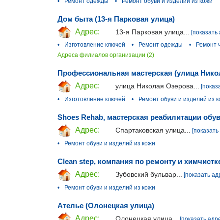
•
Ремонт одежды
•
Ремонт обуви и изделий из кожи
Дом быта (13-я Парковая улица)
Адрес:
13-я Парковая улица...
[показать 
•
Изготовление ключей
•
Ремонт одежды
•
Ремонт 
Адреса филиалов организации (2)
Профессиональная мастерская (улица Нико
Адрес:
улица Николая Озерова...
[показ
•
Изготовление ключей
•
Ремонт обуви и изделий из 
Shoes Rehab, мастерская реабилитации обув
Адрес:
Спартаковская улица...
[показать
•
Ремонт обуви и изделий из кожи
Clean step, компания по ремонту и химчистк
Адрес:
Зубовский бульвар...
[показать ад
•
Ремонт обуви и изделий из кожи
Ателье (Олонецкая улица)
Адрес:
Олонецкая улица...
[показать адр