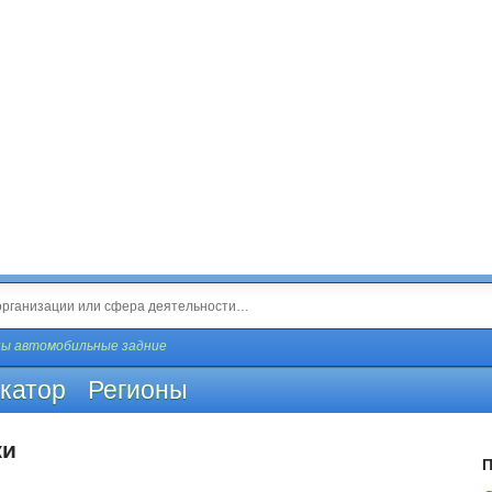
ны автомобильные задние
катор
Регионы
жи
П