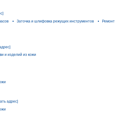
с]
часов
•
Заточка и шлифовка режущих инструментов
•
Ремонт
адрес]
ви и изделий из кожи
кожи
зать адрес]
кожи