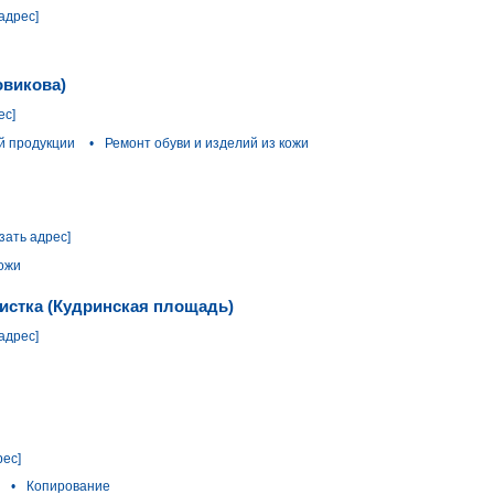
адрес]
овикова)
ес]
й продукции
•
Ремонт обуви и изделий из кожи
зать адрес]
кожи
чистка (Кудринская площадь)
адрес]
рес]
•
Копирование