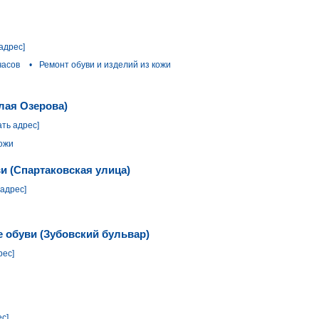
адрес]
часов
•
Ремонт обуви и изделий из кожи
лая Озерова)
ать адрес]
кожи
и (Спартаковская улица)
 адрес]
е обуви (Зубовский бульвар)
рес]
ес]