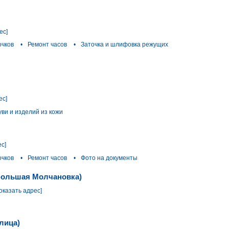
ес]
очков
•
Ремонт часов
•
Заточка и шлифовка режущих
ес]
ви и изделий из кожи
ес]
очков
•
Ремонт часов
•
Фото на документы
 Большая Молчановка)
оказать адрес]
лица)