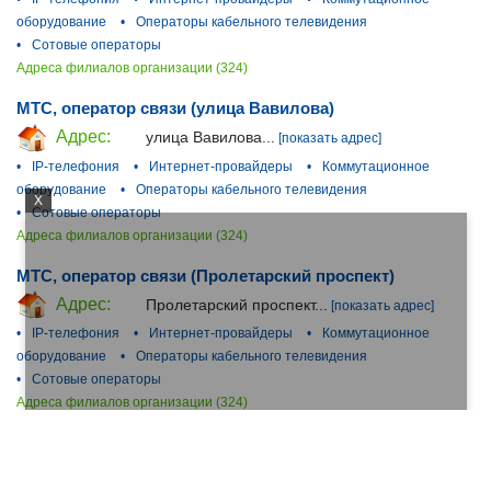
оборудование
•
Операторы кабельного телевидения
•
Сотовые операторы
Адреса филиалов организации (324)
МТС, оператор связи (улица Вавилова)
Адрес:
улица Вавилова...
[показать адрес]
•
IP-телефония
•
Интернет-провайдеры
•
Коммутационное
оборудование
•
Операторы кабельного телевидения
X
•
Сотовые операторы
Адреса филиалов организации (324)
МТС, оператор связи (Пролетарский проспект)
Адрес:
Пролетарский проспект...
[показать адрес]
•
IP-телефония
•
Интернет-провайдеры
•
Коммутационное
оборудование
•
Операторы кабельного телевидения
•
Сотовые операторы
Адреса филиалов организации (324)
МТС, оператор связи (Зеленодольская улица)
Адрес:
Зеленодольская улица...
[показать адрес]