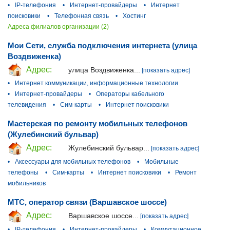
•
IP-телефония
•
Интернет-провайдеры
•
Интернет
поисковики
•
Телефонная связь
•
Хостинг
Адреса филиалов организации (2)
Мои Сети, служба подключения интернета (улица
Воздвиженка)
Адрес:
улица Воздвиженка...
[показать адрес]
•
Интернет коммуникации, информационные технологии
•
Интернет-провайдеры
•
Операторы кабельного
телевидения
•
Сим-карты
•
Интернет поисковики
Мастерская по ремонту мобильных телефонов
(Жулебинский бульвар)
Адрес:
Жулебинский бульвар...
[показать адрес]
•
Аксессуары для мобильных телефонов
•
Мобильные
телефоны
•
Сим-карты
•
Интернет поисковики
•
Ремонт
мобильников
МТС, оператор связи (Варшавское шоссе)
Адрес:
Варшавское шоссе...
[показать адрес]
•
IP-телефония
•
Интернет-провайдеры
•
Коммутационное