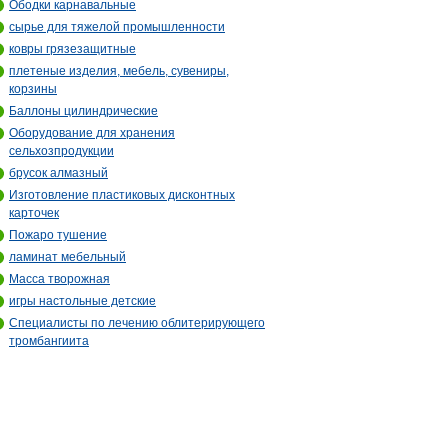
Ободки карнавальные
сырье для тяжелой промышленности
ковры грязезащитные
плетеные изделия, мебель, сувениры,
корзины
Баллоны цилиндрические
Оборудование для хранения
сельхозпродукции
брусок алмазный
Изготовление пластиковых дисконтных
карточек
Пожаро тушение
ламинат мебельный
Масса творожная
игры настольные детские
Специалисты по лечению облитерирующего
тромбангиита