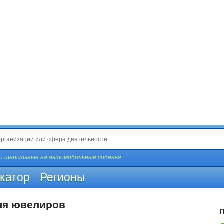
и шерстяные на автомобильные сиденья
катор
Регионы
ля ювелиров
П