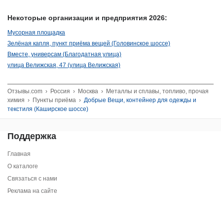
Некоторые организации и предприятия 2026:
Мусорная площадка
Зелёная капля, пункт приёма вещей (Головинское шоссе)
Вместе, универсам (Благодатная улица)
улица Велижская, 47 (улица Велижская)
Отзывы.com
›
Россия
›
Москва
›
Металлы и сплавы, топливо, прочая
химия
›
Пункты приёма
›
Добрые Вещи, контейнер для одежды и
текстиля (Каширское шоссе)
Поддержка
Главная
О каталоге
Связаться с нами
Реклама на сайте