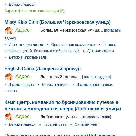
•
Детские лагеря
Адреса филиалов организации (2)
Misty Kids Club (Большая Черкизовская улица)
Адрес:
Большая Черкизовская улица...
[показать
адрес]
•
Игротеки для детей
•
Организация праздников
•
Раннее
развитие детей, Дошкольное образование
•
Детские лагеря
•
Детские игровые залы
English Camp (Лазоревый проезд)
Адрес:
Лазоревый проезд...
[показать адрес]
•
Школы языков
•
Детские лагеря
•
Школы иностранных
языков
Кэмп центр, компания по бронированию путевок в
детские и молодежные лагеря (Люблинская улица)
Адрес:
Люблинская улица...
[показать адрес]
•
Детские лагеря
•
Турагентства
•
Онлайн-туры
Прекрасное зелёное, частная школа (Лобненская