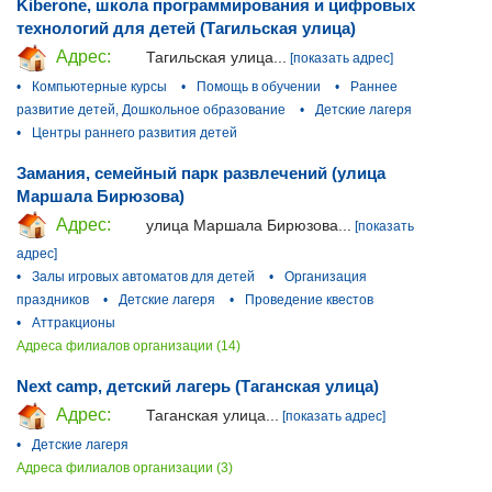
Kiberone, школа программирования и цифровых
технологий для детей (Тагильская улица)
Адрес:
Тагильская улица...
[показать адрес]
•
Компьютерные курсы
•
Помощь в обучении
•
Раннее
развитие детей, Дошкольное образование
•
Детские лагеря
•
Центры раннего развития детей
Замания, семейный парк развлечений (улица
Маршала Бирюзова)
Адрес:
улица Маршала Бирюзова...
[показать
адрес]
•
Залы игровых автоматов для детей
•
Организация
праздников
•
Детские лагеря
•
Проведение квестов
•
Аттракционы
Адреса филиалов организации (14)
Next camp, детский лагерь (Таганская улица)
Адрес:
Таганская улица...
[показать адрес]
•
Детские лагеря
Адреса филиалов организации (3)