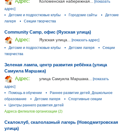
Адрес:
Коломенская набережная...
[показать
адрес]
•
Детские и подростковые клубы
•
Городские сайты
•
Детские
лагеря
•
Секции творчества
Community Camp, офис (Яузская улица)
Адрес:
Яузская улица...
[показать адрес]
•
Детские и подростковые клубы
•
Детские лагеря
•
Секции
творчества
Зеленая лампа, центр развития ребёнка (улица
Самуила Маршака)
Адрес:
улица Самуила Маршака...
[показать
адрес]
•
Помощь в обучении
•
Раннее развитие детей, Дошкольное
образование
•
Детские лагеря
•
Спортивные секции
•
Центры раннего развития детей
Адреса филиалов организации (2)
Скалоклуб, скалолазный лагерь (Новодмитровская
улица)