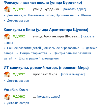
Фанскул, частная школа (улица Бурденко)
Адрес:
улица Бурденко...
[показать адрес]
•
Детские сады, Начальные школы, Прогимназии
•
Школы
•
Детские лагеря
Каникулы с Киви (улица Архитектора Щусева)
Адрес:
улица Архитектора Щусева...
[показать
адрес]
•
Раннее развитие детей, Дошкольное образование
•
Детские
лагеря
•
Секции творчества
•
Центры раннего развития
детей
•
Школы радио / телевидения
ИТ-каникулы, детский лагерь (проспект Мира)
Адрес:
проспект Мира...
[показать адрес]
•
Детские лагеря
Улыбка Кэмп
Адрес:
...
[показать адрес]
•
Детские лагеря