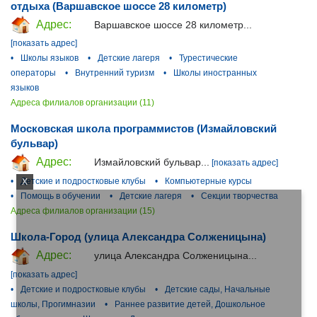
отдыха (Варшавское шоссе 28 километр)
Адрес:
Варшавское шоссе 28 километр...
[показать адрес]
•
Школы языков
•
Детские лагеря
•
Турестические
операторы
•
Внутренний туризм
•
Школы иностранных
языков
Адреса филиалов организации (11)
Московская школа программистов (Измайловский
бульвар)
Адрес:
Измайловский бульвар...
[показать адрес]
•
Детские и подростковые клубы
•
Компьютерные курсы
X
•
Помощь в обучении
•
Детские лагеря
•
Секции творчества
Адреса филиалов организации (15)
Школа-Город (улица Александра Солженицына)
Адрес:
улица Александра Солженицына...
[показать адрес]
•
Детские и подростковые клубы
•
Детские сады, Начальные
школы, Прогимназии
•
Раннее развитие детей, Дошкольное