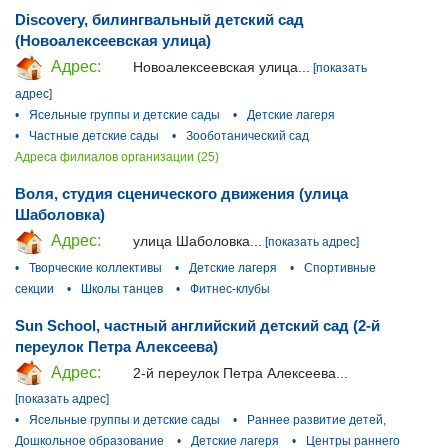
Discovery, билингвальный детский сад
(Новоалексеевская улица)
Адрес:
Новоалексеевская улица...
[показать
адрес]
•
Ясельные группы и детские сады
•
Детские лагеря
•
Частные детские сады
•
Зооботанический сад
Адреса филиалов организации (25)
Воля, студия сценического движения (улица
Шаболовка)
Адрес:
улица Шаболовка...
[показать адрес]
•
Творческие коллективы
•
Детские лагеря
•
Спортивные
секции
•
Школы танцев
•
Фитнес-клубы
Sun School, частный английский детский сад (2-й
переулок Петра Алексеева)
Адрес:
2-й переулок Петра Алексеева...
[показать адрес]
•
Ясельные группы и детские сады
•
Раннее развитие детей,
Дошкольное образование
•
Детские лагеря
•
Центры раннего