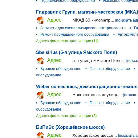
•
Гидравлическое оборудование
•
Насосное оборудо
Гидравлик Групп, магазин-мастерская (МКА
Адрес:
МКАД 69 километр...
[показать ад
•
Запчасти для специализированного транспорта
•
Г
•
Ремонт промышленного оборудования
•
Автокомпл
Адреса филиалов организации (11)
Sbs sirius (5-я улица Ямского Поля)
Адрес:
5-я улица Ямского Поля...
[показ
•
Буровое оборудование
•
Газовое оборудование
•
оборудование
Weber comechnics, демонстрационно-технол
Адрес:
Новохохловская улица...
[показат
•
Буровое оборудование
•
Газовое оборудование
•
оборудование
Адреса филиалов организации (3)
БиПиЭс (Хорошёвское шоссе)
Адрес:
Хорошёвское шоссе...
[показать а