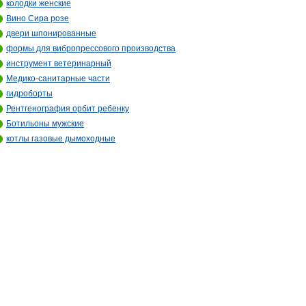
колодки женские
Вино Сира розе
двери шпонированные
формы для вибропрессового производства
инструмент ветеринарный
Медико-санитарные части
гидроборты
Рентгенография орбит ребенку
Ботильоны мужские
котлы газовые дымоходные