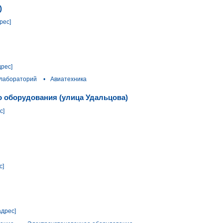
)
рес]
дрес]
 лабораторий
•
Авиатехника
о оборудования (улица Удальцова)
с]
с]
адрес]