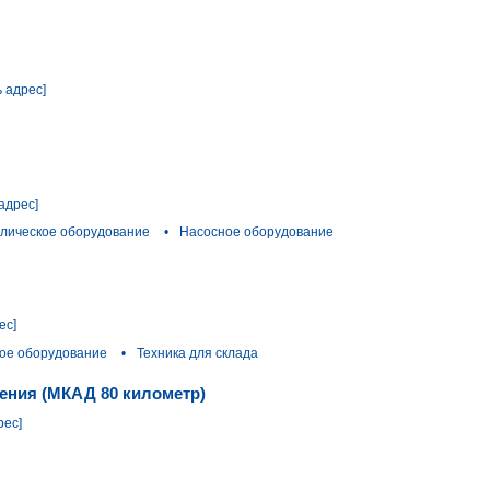
ь адрес]
адрес]
лическое оборудование
•
Насосное оборудование
ес]
ое оборудование
•
Техника для склада
ения (МКАД 80 километр)
рес]