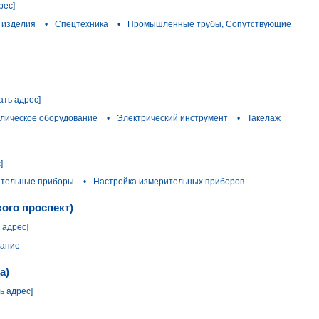
рес]
 изделия
•
Спецтехника
•
Промышленные трубы, Сопутствующие
ать адрес]
лическое оборудование
•
Электрический инструмент
•
Такелаж
]
ительные приборы
•
Настройка измерительных приборов
ого проспект)
 адрес]
вание
а)
ь адрес]