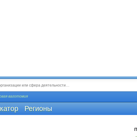
овая ваготомия
катор
Регионы
П