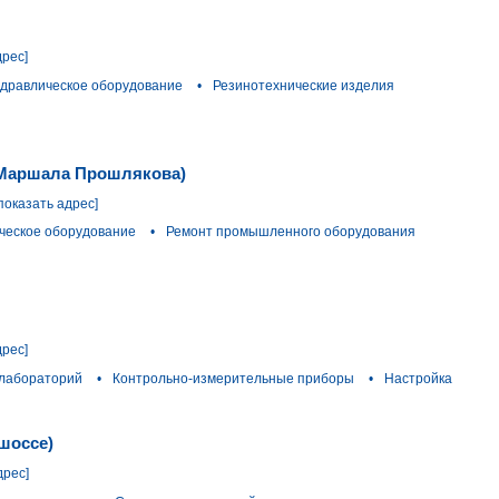
дрес]
идравлическое оборудование
•
Резинотехнические изделия
а Маршала Прошлякова)
показать адрес]
ческое оборудование
•
Ремонт промышленного оборудования
дрес]
 лабораторий
•
Контрольно-измерительные приборы
•
Настройка
шоссе)
дрес]