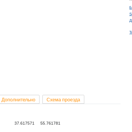
Б
S
Д
Т
Дополнительно
Схема проезда
37.617571 55.761781