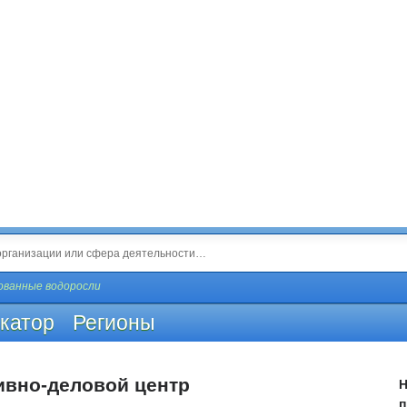
ованные водоросли
катор
Регионы
ивно-деловой центр
Н
п