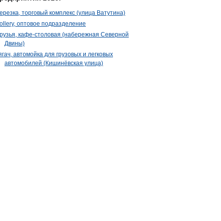
ерезка, торговый комплекс (улица Ватутина)
ollery, оптовое подразделение
рузья, кафе-столовая (набережная Северной
Двины)
ягач, автомойка для грузовых и легковых
автомобилей (Кишинёвская улица)