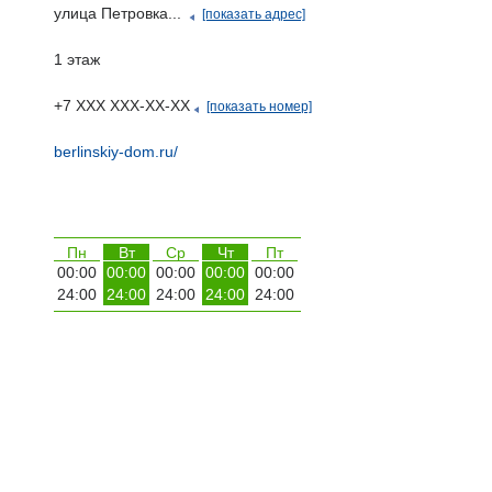
улица Петровка...
[показать адрес]
1 этаж
+7 ХХХ ХХХ-ХХ-ХХ
[показать номер]
berlinskiy-dom.ru/
Пн
Вт
Ср
Чт
Пт
00:00
00:00
00:00
00:00
00:00
24:00
24:00
24:00
24:00
24:00