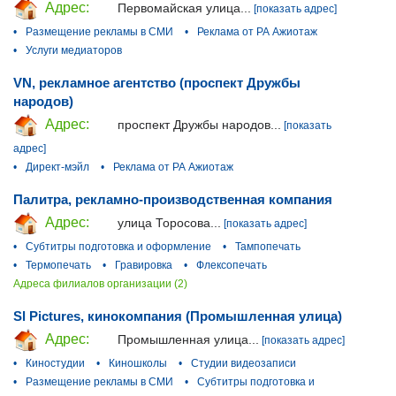
Адрес:
Первомайская улица...
[показать адрес]
•
Размещение рекламы в СМИ
•
Реклама от РА Ажиотаж
•
Услуги медиаторов
VN, рекламное агентство (проспект Дружбы
народов)
Адрес:
проспект Дружбы народов...
[показать
адрес]
•
Директ-мэйл
•
Реклама от РА Ажиотаж
Палитра, рекламно-производственная компания
Адрес:
улица Торосова...
[показать адрес]
•
Субтитры подготовка и оформление
•
Тампопечать
•
Термопечать
•
Гравировка
•
Флексопечать
Адреса филиалов организации (2)
Sl Pictures, кинокомпания (Промышленная улица)
Адрес:
Промышленная улица...
[показать адрес]
•
Киностудии
•
Киношколы
•
Студии видеозаписи
•
Размещение рекламы в СМИ
•
Субтитры подготовка и