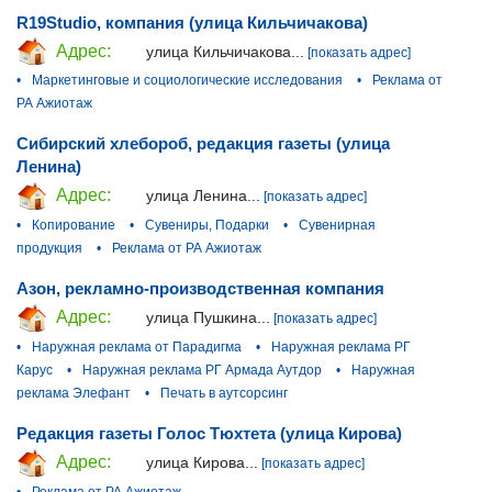
R19Studio, компания (улица Кильчичакова)
Адрес:
улица Кильчичакова...
[показать адрес]
•
Маркетинговые и социологические исследования
•
Реклама от
РА Ажиотаж
Сибирский хлебороб, редакция газеты (улица
Ленина)
Адрес:
улица Ленина...
[показать адрес]
•
Копирование
•
Сувениры, Подарки
•
Сувенирная
продукция
•
Реклама от РА Ажиотаж
Азон, рекламно-производственная компания
Адрес:
улица Пушкина...
[показать адрес]
•
Наружная реклама от Парадигма
•
Наружная реклама РГ
Карус
•
Наружная реклама РГ Армада Аутдор
•
Наружная
реклама Элефант
•
Печать в аутсорсинг
Редакция газеты Голос Тюхтета (улица Кирова)
Адрес:
улица Кирова...
[показать адрес]
•
Реклама от РА Ажиотаж