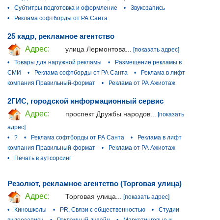
•
Субтитры подготовка и оформление
•
Звукозапись
•
Реклама софтборды от РА Санта
25 кадр, рекламное агентство
Адрес:
улица Лермонтова...
[показать адрес]
•
Товары для наружной рекламы
•
Размещение рекламы в
СМИ
•
Реклама софтборды от РА Санта
•
Реклама в лифт
компания Правильный-формат
•
Реклама от РА Ажиотаж
2ГИС, городской информационный сервис
Адрес:
проспект Дружбы народов...
[показать
адрес]
•
?
•
Реклама софтборды от РА Санта
•
Реклама в лифт
компания Правильный-формат
•
Реклама от РА Ажиотаж
•
Печать в аутсорсинг
Резолют, рекламное агентство (Торговая улица)
Адрес:
Торговая улица...
[показать адрес]
•
Киношколы
•
PR, Связи с общественностью
•
Студии
видеозаписи
•
Рекламный дизайн
•
Маркетинговые и