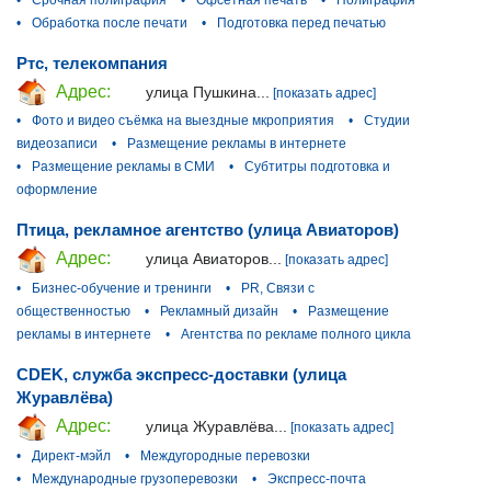
•
Обработка после печати
•
Подготовка перед печатью
Ртс, телекомпания
Адрес:
улица Пушкина...
[показать адрес]
•
Фото и видео съёмка на выездные мкроприятия
•
Студии
видеозаписи
•
Размещение рекламы в интернете
•
Размещение рекламы в СМИ
•
Субтитры подготовка и
оформление
Птица, рекламное агентство (улица Авиаторов)
Адрес:
улица Авиаторов...
[показать адрес]
•
Бизнес-обучение и тренинги
•
PR, Связи с
общественностью
•
Рекламный дизайн
•
Размещение
рекламы в интернете
•
Агентства по рекламе полного цикла
CDEK, служба экспресс-доставки (улица
Журавлёва)
Адрес:
улица Журавлёва...
[показать адрес]
•
Директ-мэйл
•
Междугородные перевозки
•
Международные грузоперевозки
•
Экспресс-почта