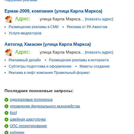
Наружная реклама
Ермак-2009, компания (улица Карла Маркса)
Адрес:
улица Карла Маркса...
[показать адрес]
•
Размещение рекламы в СМИ
•
Реклама от РА Ажиотаж
•
Услуги медиаторов
Автогид Хакасии (улица Карла Маркса)
Адрес:
улица Карла Маркса...
[показать адрес]
•
Рекламный дизайн
•
Размещение рекламы в интернете
•
Субтитры подготовка и оформление
•
Макеты создание
•
Реклама в лифт компания Правильный-формат
Последние поисковые запросы:
одноразовые полоненца
управление федерального казначейства
Косf
швейная шкатулочка
ОПС проектирование
рабимак