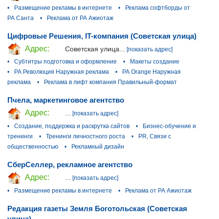
•
Размещение рекламы в интернете
•
Реклама софтборды от
РА Санта
•
Реклама от РА Ажиотаж
Цифровые Решения, IT-компания (Советская улица)
Адрес:
Советская улица...
[показать адрес]
•
Субтитры подготовка и оформление
•
Макеты создание
•
РА Революция Наружная реклама
•
РА Orange Наружная
реклама
•
Реклама в лифт компания Правильный-формат
Пчела, маркетинговое агентство
Адрес:
...
[показать адрес]
•
Создание, поддержка и раскрутка сайтов
•
Бизнес-обучение и
тренинги
•
Тренинги личностного роста
•
PR, Связи с
общественностью
•
Рекламный дизайн
СберСеллер, рекламное агентство
Адрес:
...
[показать адрес]
•
Размещение рекламы в интернете
•
Реклама от РА Ажиотаж
Редакция газеты Земля Боготольская (Советская
улица)