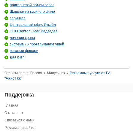
прикорневой объем волос
Шашлык из куриного филе
зарицкая
Центральный офис Лукойл
ООО Вектор Олег Медведев
лечение храпа
система 75 прокалывание ушей
кованые фонари
Даа китп
Отзывы.com
›
Россия
›
Минусинск
›
Рекламные услуги от РА
"Ажиотаж"
Поддержка
Главная
О каталоге
Связаться с нами
Реклама на сайте