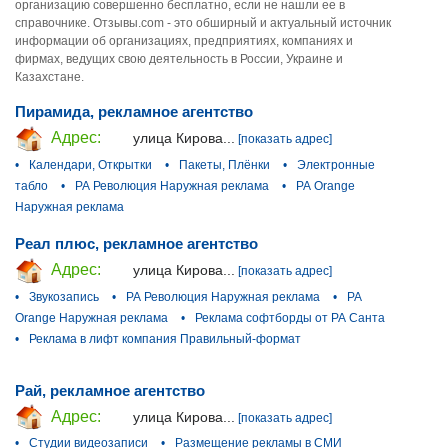
организацию совершенно бесплатно, если не нашли ее в
справочнике. Отзывы.com - это обширный и актуальный источник
информации об организациях, предприятиях, компаниях и
фирмах, ведущих свою деятельность в России, Украине и
Казахстане.
Пирамида, рекламное агентство
Адрес:
улица Кирова...
[показать адрес]
•
Календари, Открытки
•
Пакеты, Плёнки
•
Электронные
табло
•
РА Революция Наружная реклама
•
РА Orange
Наружная реклама
Реал плюс, рекламное агентство
Адрес:
улица Кирова...
[показать адрес]
•
Звукозапись
•
РА Революция Наружная реклама
•
РА
Orange Наружная реклама
•
Реклама софтборды от РА Санта
•
Реклама в лифт компания Правильный-формат
Рай, рекламное агентство
Адрес:
улица Кирова...
[показать адрес]
•
Студии видеозаписи
•
Размещение рекламы в СМИ