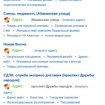
социологические исследования
Саяны, медиасеть (Абаканская улица)
Адрес:
Абаканская улица...
[показать адрес]
•
Товары для наружной рекламы
•
Размещение рекламы в
СМИ
•
Реклама в лифт компания Правильный-формат
•
Реклама от РА Ажиотаж
•
Услуги медиаторов
Новая Волна
Адрес:
...
[показать адрес]
•
Организация праздников
•
Рекламный дизайн
•
Директ-
мэйл
•
Рекламные конструкции производства и монтаж
•
Товары для наружной рекламы
СДЭК, служба экспресс-доставки (проспект Дружбы
народов)
Адрес:
проспект Дружбы народов...
[показать
адрес]
•
Директ-мэйл
•
Логистика
•
Городские перевозки
•
Железнодорожные грузоперевозки
•
Пассажирский