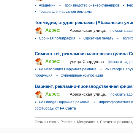
•
Академии
•
Производство бизнес-сувениров
•
Рек
•
Товары для наружной рекламы
Топмедиа, студия рекламы (Абаканская ули
Адрес:
Абаканская улица...
[показать адр
•
Срочная полиграфия
•
Офсетная печать
•
Полиг
Символ zet, рекламная мастерская (улица 
Адрес:
улица Свердлова...
[показать адре
•
РА Революция Наружная реклама
•
РА Orange Нару
продукция
•
Сувенирные композиции
Вариант, рекламно-производственная фирма
Адрес:
Абаканская улица...
[показать адр
•
РА Orange Наружная реклама
•
Широкоформатная п
софтборды от РА Санта
Отзывы.com
›
Россия
›
Минусинск
›
Средства рекламы