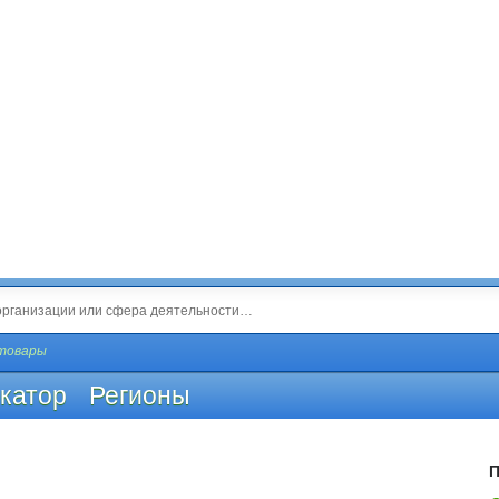
товары
катор
Регионы
П