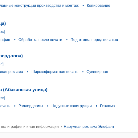
ламные конструкции производства и монтаж
•
Копирование
ца)
ес]
рафия
•
Обработка после печати
•
Подготовка перед печатью
Свердлова)
с]
жная реклама
•
Широкоформатная печать
•
Сувенирная
 (Абаканская улица)
ес]
ечать
•
Роллердромы
•
Надувные конструкции
•
Реклама
, полиграфия и иная информация
›
Наружная реклама Элефант