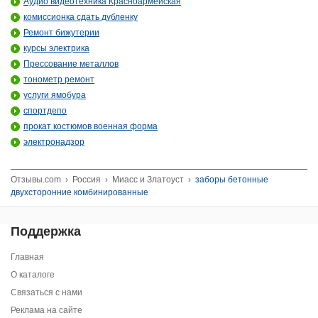
Аудио видеотехника Красноармейская
комиссионка сдать дубленку
Ремонт бижутерии
курсы электрика
Прессование металлов
тонометр ремонт
услуги ямобура
спортдепо
прокат костюмов военная форма
электронадзор
Отзывы.com
›
Россия
›
Миасс и Златоуст
›
заборы бетонные
двухсторонние комбинированные
Поддержка
Главная
О каталоге
Связаться с нами
Реклама на сайте