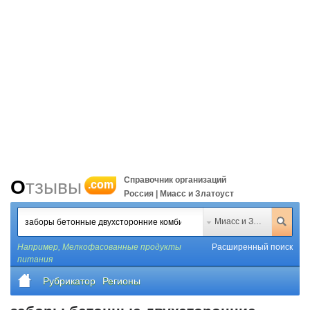
Справочник организаций
Отзывы
.com
Россия | Миасс и Златоуст
Миасс и Златоуст
Например,
Мелкофасованные продукты
Расширенный поиск
питания
Рубрикатор
Регионы