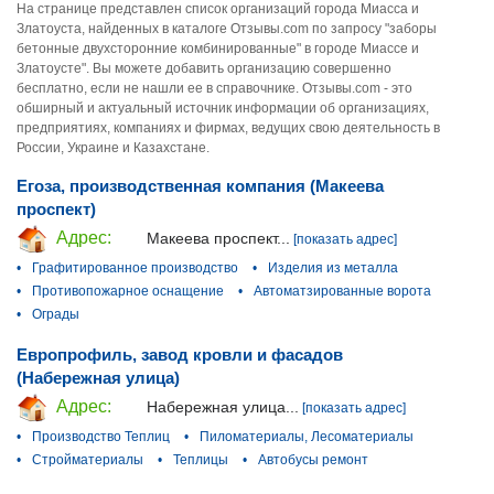
На странице представлен список организаций города Миасса и
Златоуста, найденных в каталоге Отзывы.com по запросу "заборы
бетонные двухсторонние комбинированные" в городе Миассе и
Златоусте". Вы можете добавить организацию совершенно
бесплатно, если не нашли ее в справочнике. Отзывы.com - это
обширный и актуальный источник информации об организациях,
предприятиях, компаниях и фирмах, ведущих свою деятельность в
России, Украине и Казахстане.
Егоза, производственная компания (Макеева
проспект)
Адрес:
Макеева проспект...
[показать адрес]
•
Графитированное производство
•
Изделия из металла
•
Противопожарное оснащение
•
Автоматзированные ворота
•
Ограды
Европрофиль, завод кровли и фасадов
(Набережная улица)
Адрес:
Набережная улица...
[показать адрес]
•
Производство Теплиц
•
Пиломатериалы, Лесоматериалы
•
Стройматериалы
•
Теплицы
•
Автобусы ремонт