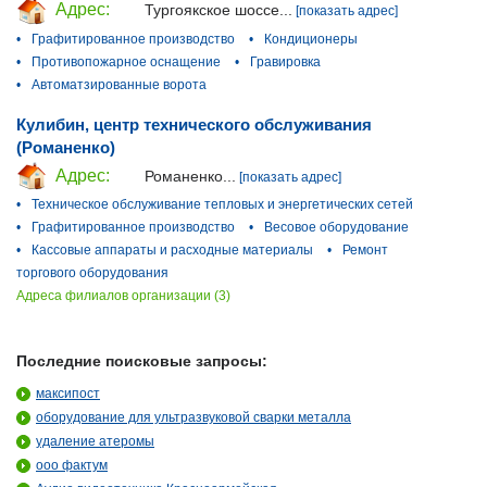
Адрес:
Тургоякское шоссе...
[показать адрес]
•
Графитированное производство
•
Кондиционеры
•
Противопожарное оснащение
•
Гравировка
•
Автоматзированные ворота
Кулибин, центр технического обслуживания
(Романенко)
Адрес:
Романенко...
[показать адрес]
•
Техническое обслуживание тепловых и энергетических сетей
•
Графитированное производство
•
Весовое оборудование
•
Кассовые аппараты и расходные материалы
•
Ремонт
торгового оборудования
Адреса филиалов организации (3)
Последние поисковые запросы:
максипост
оборудование для ультразвуковой сварки металла
удаление атеромы
ооо фактум