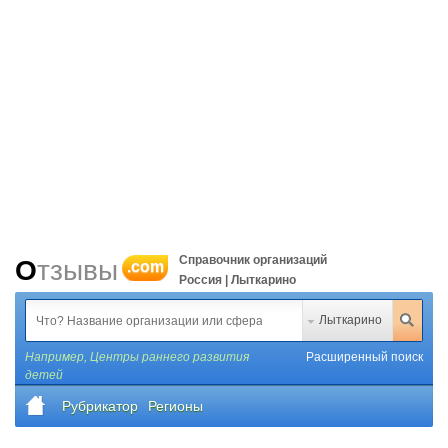
Справочник организаций
Отзывы
.com
Россия | Лыткарино
Лыткарино
Например,
Центры раннего развития
Расширенный поиск
детей
Рубрикатор
Регионы