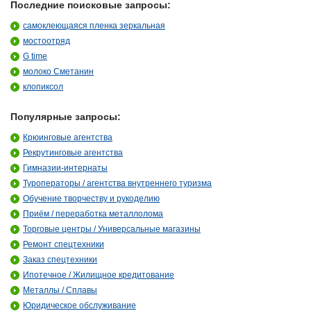
Последние поисковые запросы:
самоклеющаяся пленка зеркальная
мостоотряд
G time
молоко Сметанин
клопиксол
Популярные запросы:
Крюинговые агентства
Рекрутинговые агентства
Гимназии-интернаты
Туроператоры / агентства внутреннего туризма
Обучение творчеству и рукоделию
Приём / переработка металлолома
Торговые центры / Универсальные магазины
Ремонт спецтехники
Заказ спецтехники
Ипотечное / Жилищное кредитование
Металлы / Сплавы
Юридическое обслуживание