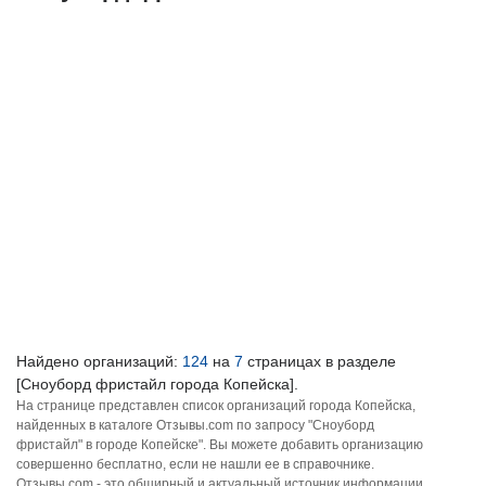
Найдено организаций:
124
на
7
страницах в разделе
[Сноуборд фристайл города Копейска].
На странице представлен список организаций города Копейска,
найденных в каталоге Отзывы.com по запросу "Сноуборд
фристайл" в городе Копейске". Вы можете добавить организацию
совершенно бесплатно, если не нашли ее в справочнике.
Отзывы.com - это обширный и актуальный источник информации