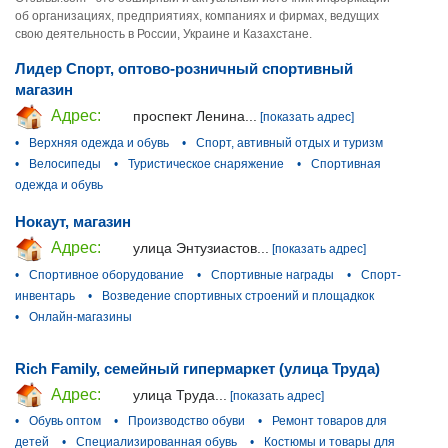
об организациях, предприятиях, компаниях и фирмах, ведущих
свою деятельность в России, Украине и Казахстане.
Лидер Спорт, оптово-розничный спортивный
магазин
Адрес:
проспект Ленина...
[показать адрес]
•
Верхняя одежда и обувь
•
Спорт, автивный отдых и туризм
•
Велосипеды
•
Туристическое снаряжение
•
Спортивная
одежда и обувь
Нокаут, магазин
Адрес:
улица Энтузиастов...
[показать адрес]
•
Спортивное оборудование
•
Спортивные награды
•
Спорт-
инвентарь
•
Возведение спортивных строений и площадкок
•
Онлайн-магазины
Rich Family, семейный гипермаркет (улица Труда)
Адрес:
улица Труда...
[показать адрес]
•
Обувь оптом
•
Производство обуви
•
Ремонт товаров для
детей
•
Специализированная обувь
•
Костюмы и товары для