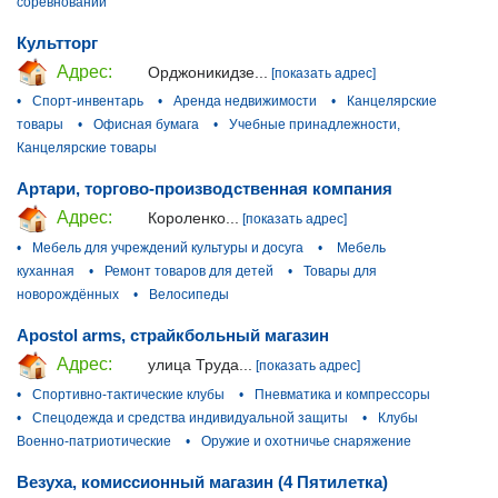
соревнований
Культторг
Адрес:
Орджоникидзе...
[показать адрес]
•
Спорт-инвентарь
•
Аренда недвижимости
•
Канцелярские
товары
•
Офисная бумага
•
Учебные принадлежности,
Канцелярские товары
Артари, торгово-производственная компания
Адрес:
Короленко...
[показать адрес]
•
Мебель для учреждений культуры и досуга
•
Мебель
куханная
•
Ремонт товаров для детей
•
Товары для
новорождённых
•
Велосипеды
Apostol arms, страйкбольный магазин
Адрес:
улица Труда...
[показать адрес]
•
Спортивно-тактические клубы
•
Пневматика и компрессоры
•
Спецодежда и средства индивидуальной защиты
•
Клубы
Военно-патриотические
•
Оружие и охотничье снаряжение
Везуха, комиссионный магазин (4 Пятилетка)