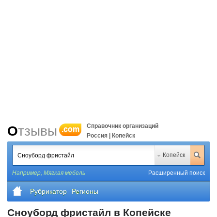
Справочник организаций
Отзывы
.com
Россия | Копейск
Копейск
Например,
Мягкая мебель
Расширенный поиск
Рубрикатор
Регионы
Сноуборд фристайл в Копейске