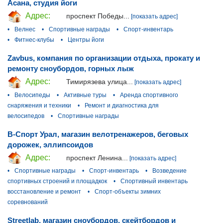
Асана, студия йоги
Адрес:
проспект Победы...
[показать адрес]
•
Велнес
•
Спортивные награды
•
Спорт-инвентарь
•
Фитнес-клубы
•
Центры йоги
Zavbus, компания по организации отдыха, прокату и
ремонту сноубордов, горных лыж
Адрес:
Тимирязева улица...
[показать адрес]
•
Велосипеды
•
Активные туры
•
Аренда спортивного
снаряжения и техники
•
Ремонт и диагностика для
велосипедов
•
Спортивные награды
В-Спорт Урал, магазин велотренажеров, беговых
дорожек, эллипсоидов
Адрес:
проспект Ленина...
[показать адрес]
•
Спортивные награды
•
Спорт-инвентарь
•
Возведение
спортивных строений и площадкок
•
Спортивный инвентарь
восстановление и ремонт
•
Спорт-объекты зимних
соревнований
Streetlab, магазин сноубордов, скейтбордов и