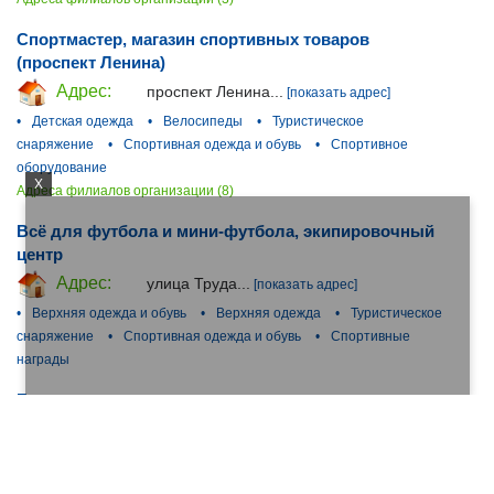
Спортмастер, магазин спортивных товаров
(проспект Ленина)
Адрес:
проспект Ленина...
[показать адрес]
•
Детская одежда
•
Велосипеды
•
Туристическое
снаряжение
•
Спортивная одежда и обувь
•
Спортивное
оборудование
X
Адреса филиалов организации (8)
Всё для футбола и мини-футбола, экипировочный
центр
Адрес:
улица Труда...
[показать адрес]
•
Верхняя одежда и обувь
•
Верхняя одежда
•
Туристическое
снаряжение
•
Спортивная одежда и обувь
•
Спортивные
награды
Букинист, магазин
Адрес:
Бажова улица...
[показать адрес]
•
Домашние и переносные ПК, техника для дома и офиса
•
Гидро и метео службы
•
Аудио и видеотехника