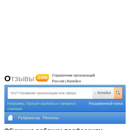
Справочник организаций
Отзывы
.com
Россия | Копейск
Копейск
Например,
Прокат свадебных / вечерних
Расширенный поиск
платьев
Рубрикатор
Регионы