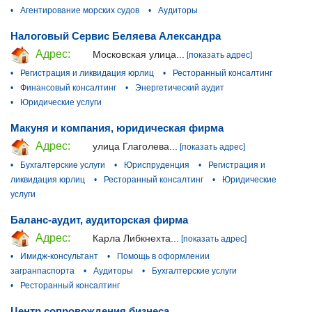
•
Агентирование морских судов
•
Аудиторы
Налоговый Сервис Беляева Александра
Адрес:
Московская улица...
[показать адрес]
•
Регистрация и ликвидация юрлиц
•
Ресторанный консалтинг
•
Финансовый консалтинг
•
Энергетический аудит
•
Юридические услуги
Макуня и компания, юридическая фирма
Адрес:
улица Глаголева...
[показать адрес]
•
Бухгалтерские услуги
•
Юриспруденция
•
Регистрация и
ликвидация юрлиц
•
Ресторанный консалтинг
•
Юридические
услуги
Баланс-аудит, аудиторская фирма
Адрес:
Карла Либкнехта...
[показать адрес]
•
Имидж-консультант
•
Помощь в оформлении
загранпаспорта
•
Аудиторы
•
Бухгалтерские услуги
•
Ресторанный консалтинг
Центр сопровождения бизнеса