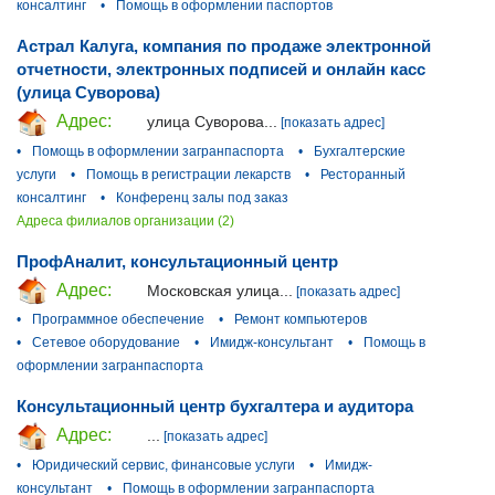
консалтинг
•
Помощь в оформлении паспортов
Астрал Калуга, компания по продаже электронной
отчетности, электронных подписей и онлайн касс
(улица Суворова)
Адрес:
улица Суворова...
[показать адрес]
•
Помощь в оформлении загранпаспорта
•
Бухгалтерские
услуги
•
Помощь в регистрации лекарств
•
Ресторанный
консалтинг
•
Конференц залы под заказ
Адреса филиалов организации (2)
ПрофАналит, консультационный центр
Адрес:
Московская улица...
[показать адрес]
•
Программное обеспечение
•
Ремонт компьютеров
•
Сетевое оборудование
•
Имидж-консультант
•
Помощь в
оформлении загранпаспорта
Консультационный центр бухгалтера и аудитора
Адрес:
...
[показать адрес]
•
Юридический сервис, финансовые услуги
•
Имидж-
консультант
•
Помощь в оформлении загранпаспорта