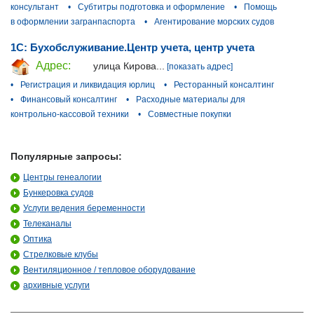
консультант
•
Субтитры подготовка и оформление
•
Помощь
в оформлении загранпаспорта
•
Агентирование морских судов
1С: Бухобслуживание.Центр учета, центр учета
Адрес:
улица Кирова...
[показать адрес]
•
Регистрация и ликвидация юрлиц
•
Ресторанный консалтинг
•
Финансовый консалтинг
•
Расходные материалы для
контрольно-кассовой техники
•
Совместные покупки
Популярные запросы:
Центры генеалогии
Бункеровка судов
Услуги ведения беременности
Телеканалы
Оптика
Стрелковые клубы
Вентиляционное / тепловое оборудование
архивные услуги