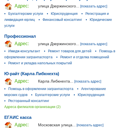
Адрес:
улица Дзержинского...
[показать адрес]
•
Бухгалтерские услуги
•
Юриспруденция
•
Регистрация и
ликвидация юрлиц
•
Финансовый консалтинг
•
Юридические
услуги
Профессионал
Адрес:
улица Дзержинского...
[показать адрес]
•
Имидж-консультант
•
Ремонт товаров для детей
•
Помощь в
оформлении загранпаспорта
•
Ремонт и отделка помещений
•
Ремонт и укладка напольных покрытий
Ю-райт (Карла Либкнехта)
Адрес:
Карла Либкнехта...
[показать адрес]
•
Помощь в оформлении загранпаспорта
•
Агентирование
морских судов
•
Бухгалтерские услуги
•
Юриспруденция
•
Ресторанный консалтинг
Адреса филиалов организации (2)
ЕГАИС касса
Адрес:
Московская улица...
[показать адрес]