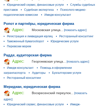
•
Юридический сервис, финансовые услуги
•
Службы судебных
приставов
•
Судебная экспертиза
•
Психолого-медико-
педагогические комиссии
•
Имидж-консультант
Ропот и партнёры, юридическая фирма
Адрес:
Московская улица...
[показать адрес]
•
Регистрация и ликвидация юрлиц
•
Ресторанный консалтинг
•
Таможенный бумагооборот
•
Юридические услуги
•
Перевозки морем
Радде, аудиторская фирма
Адрес:
Георгиевская улица...
[показать адрес]
•
Имидж-консультант
•
Помощь в оформлении
загранпаспорта
•
Аудиторы
•
Бухгалтерские услуги
•
Ресторанный консалтинг
Меридиан, юридическая фирма
Адрес:
Воскресенский переулок...
[показать
адрес]
•
Юридический сервис, финансовые услуги
•
Имидж-