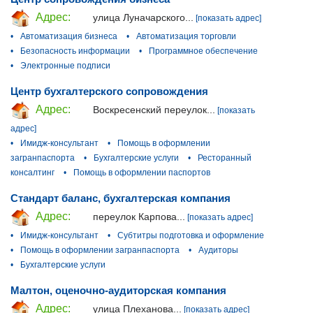
Адрес:
улица Луначарского...
[показать адрес]
•
Автоматизация бизнеса
•
Автоматизация торговли
•
Безопасность информации
•
Программное обеспечение
•
Электронные подписи
Центр бухгалтерского сопровождения
Адрес:
Воскресенский переулок...
[показать
адрес]
•
Имидж-консультант
•
Помощь в оформлении
загранпаспорта
•
Бухгалтерские услуги
•
Ресторанный
консалтинг
•
Помощь в оформлении паспортов
Стандарт баланс, бухгалтерская компания
Адрес:
переулок Карпова...
[показать адрес]
•
Имидж-консультант
•
Субтитры подготовка и оформление
•
Помощь в оформлении загранпаспорта
•
Аудиторы
•
Бухгалтерские услуги
Малтон, оценочно-аудиторская компания
Адрес:
улица Плеханова...
[показать адрес]