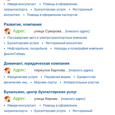
•
Имидж-консультант
•
Помощь в оформлении
загранпаспорта
•
Бухгалтерские услуги
•
Ресторанный
консалтинг
•
Помощь в оформлении паспортов
Развитие, компания
Адрес:
улица Суворова...
[показать адрес]
•
Пассажирские авто и электротранспортные компании
•
Бухгалтерские услуги
•
Ресторанный консалтинг
•
Нефтедобыча, газодобыча
•
Награды и полиграфия компания
ДиалогСибирь
Доминант, юридическая компания
Адрес:
переулок Карпова...
[показать адрес]
•
Юридические услуги
•
Перевозки морем
•
Банкротство
физических лиц
•
Морские порты
•
Избирательные участки
Бухальянс, центр бухгалтерских услуг
Адрес:
улица Кирова...
[показать адрес]
•
Имидж-консультант
•
Помощь в оформлении
загранпаспорта
•
Бухгалтерские услуги
•
Ресторанный