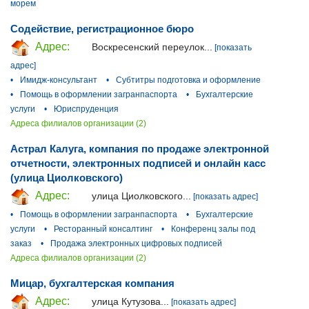
морем
Содействие, регистрационное бюро
Адрес:
Воскресенский переулок...
[показать
адрес]
•
Имидж-консультант
•
Субтитры подготовка и оформление
•
Помощь в оформлении загранпаспорта
•
Бухгалтерские
услуги
•
Юриспруденция
Адреса филиалов организации (2)
Астрал Калуга, компания по продаже электронной
отчетности, электронных подписей и онлайн касс
(улица Циолковского)
Адрес:
улица Циолковского...
[показать адрес]
•
Помощь в оформлении загранпаспорта
•
Бухгалтерские
услуги
•
Ресторанный консалтинг
•
Конференц залы под
заказ
•
Продажа электронных цифровых подписей
Адреса филиалов организации (2)
Мицар, бухгалтерская компания
Адрес:
улица Кутузова...
[показать адрес]