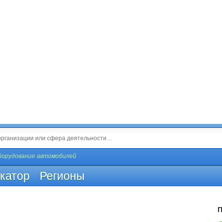
борудование автомобилей
катор
Регионы
П