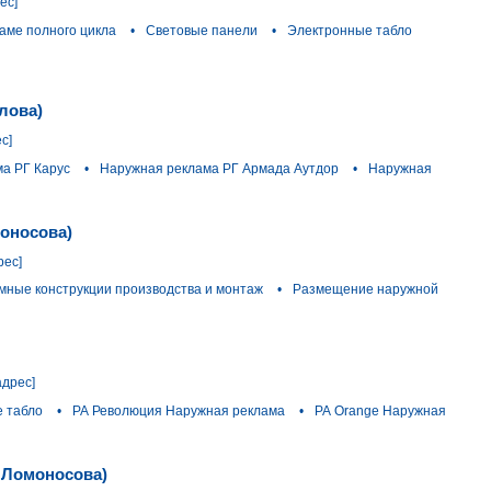
ес]
ламе полного цикла
•
Световые панели
•
Электронные табло
лова)
с]
а РГ Карус
•
Наружная реклама РГ Армада Аутдор
•
Наружная
моносова)
рес]
мные конструкции производства и монтаж
•
Размещение наружной
адрес]
 табло
•
РА Революция Наружная реклама
•
РА Orange Наружная
 Ломоносова)