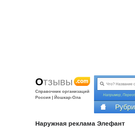
Отзывы
.com
Справочник организаций
Например,
Перео
Россия | Йошкар-Ола
Рубри
Наружная реклама Элефант