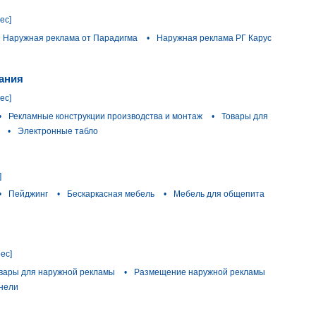
ес]
Наружная реклама от Парадигма
•
Наружная реклама РГ Карус
пания
ес]
•
Рекламные конструкции производства и монтаж
•
Товары для
•
Электронные табло
]
•
Пейджинг
•
Бескаркасная мебель
•
Мебель для общепита
ес]
вары для наружной рекламы
•
Размещение наружной рекламы
нели