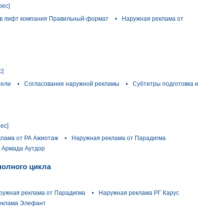
рес]
 в лифт компания Правильный-формат
•
Наружная реклама от
с]
нели
•
Согласование наружной рекламы
•
Субтитры подготовка и
ес]
клама от РА Ажиотаж
•
Наружная реклама от Парадигма
 Армада Аутдор
полного цикла
ружная реклама от Парадигма
•
Наружная реклама РГ Карус
еклама Элефант