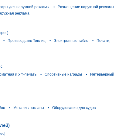
вары для наружной рекламы
•
Размещение наружной рекламы
аружная реклама
дрес]
•
Производство Теплиц
•
Электронные табло
•
Печати,
с]
матная и УФ-печать
•
Спортивные награды
•
Интерьерный
бло
•
Металлы, сплавы
•
Оборудование для судов
лей)
ес]