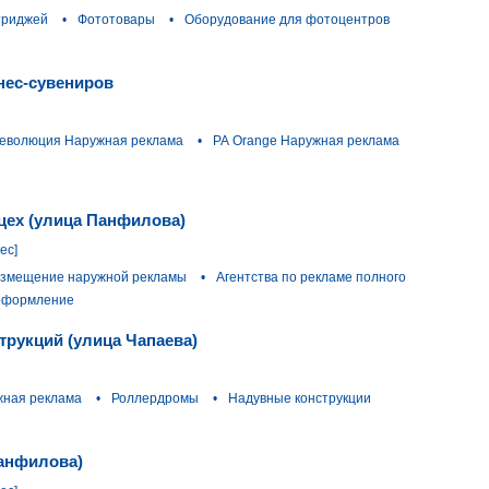
триджей
•
Фототовары
•
Оборудование для фотоцентров
нес-сувениров
Революция Наружная реклама
•
РА Orange Наружная реклама
цех (улица Панфилова)
ес]
змещение наружной рекламы
•
Агентства по рекламе полного
 оформление
рукций (улица Чапаева)
жная реклама
•
Роллердромы
•
Надувные конструкции
Панфилова)