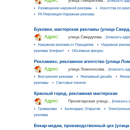
Адрес:
улица Панфилова...
[показать адр
•
Размещение наружной рекламы
•
Агентства по рек
•
РА Революция Наружная реклама
Буковки, мастерская рекламы (улица Сверд
Адрес:
улица Свердлова...
[показать адре
•
Наружная реклама от Парадигма
•
Наружная реклам
реклама Элефант
•
Объёмные фигуры
Рекламикс, рекламное агентство (улица Ло
Адрес:
улица Ломоносова...
[показать ад
•
Внутренняя реклама
•
Рекламный дизайн
•
Рекла
рекламы
•
Световые панели
Красный город, рекламная мастерская
Адрес:
Пролетарская улица...
[показать 
•
Гравировка
•
Календари, Открытки
•
Электронные
реклама
Бекар-медиа, производственный цех (улица