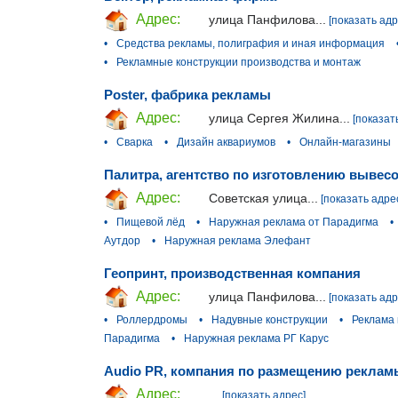
Адрес:
улица Панфилова...
[показать адр
•
Средства рекламы, полиграфия и иная информация
•
Рекламные конструкции производства и монтаж
Poster, фабрика рекламы
Адрес:
улица Сергея Жилина...
[показат
•
Сварка
•
Дизайн аквариумов
•
Онлайн-магазины
Палитра, агентство по изготовлению вывес
Адрес:
Советская улица...
[показать адре
•
Пищевой лёд
•
Наружная реклама от Парадигма
•
Аутдор
•
Наружная реклама Элефант
Геопринт, производственная компания
Адрес:
улица Панфилова...
[показать адр
•
Роллердромы
•
Надувные конструкции
•
Реклама
Парадигма
•
Наружная реклама РГ Карус
Audio PR, компания по размещению реклам
Адрес:
...
[показать адрес]