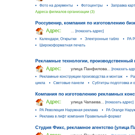
•
Фото на документы
•
Фотоцентры
•
Заправка кар
Адреса филиалов организации (3)
Россувенир, компания по изготовлению биз
Адрес:
...
[показать адрес]
•
Календари, Открытки
•
Электронные табло
•
РА 
•
Широкоформатная печать
Рекламные технологии, производственный 
Адрес:
улица Панфилова...
[показать адр
•
Рекламные конструкции производства и монтаж
•
Ра
цикла
•
Световые панели
•
Субтитры подготовка и
Компания по изготовлению рекламных конст
Адрес:
улица Чапаева...
[показать адрес]
•
РА Революция Наружная реклама
•
РА Orange Нару
•
Реклама в лифт компания Правильный-формат
Студия Фикс, рекламное агентство (улица 