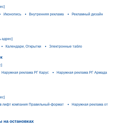
ес]
•
Иконопись
•
Внутренняя реклама
•
Рекламный дизайн
ь адрес]
•
Календари, Открытки
•
Электронные табло
ок
с]
Наружная реклама РГ Карус
•
Наружная реклама РГ Армада
ес]
 в лифт компания Правильный-формат
•
Наружная реклама от
ы на остановках