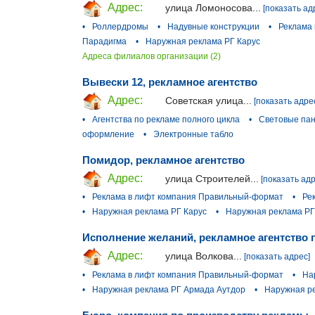
Адрес:
улица Ломоносова...
[показать ад
•
Роллердромы
•
Надувные конструкции
•
Реклама
Парадигма
•
Наружная реклама РГ Карус
Адреса филиалов организации (2)
Вывески 12, рекламное агентство
Адрес:
Советская улица...
[показать адре
•
Агентства по рекламе полного цикла
•
Световые па
оформление
•
Электронные табло
Помидор, рекламное агентство
Адрес:
улица Строителей...
[показать адр
•
Реклама в лифт компания Правильный-формат
•
Ре
•
Наружная реклама РГ Карус
•
Наружная реклама РГ
Исполнение желаний, рекламное агентство 
Адрес:
улица Волкова...
[показать адрес]
•
Реклама в лифт компания Правильный-формат
•
На
•
Наружная реклама РГ Армада Аутдор
•
Наружная р