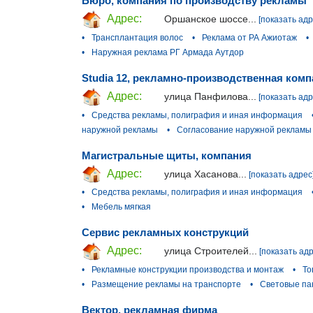
Бюро, компания по производству рекламы
Адрес:
Оршанское шоссе...
[показать адр
•
Трансплантация волос
•
Реклама от РА Ажиотаж
•
•
Наружная реклама РГ Армада Аутдор
Studia 12, рекламно-производственная ком
Адрес:
улица Панфилова...
[показать адр
•
Средства рекламы, полиграфия и иная информация
наружной рекламы
•
Согласование наружной рекламы
Магистральные щиты, компания
Адрес:
улица Хасанова...
[показать адрес
•
Средства рекламы, полиграфия и иная информация
•
Мебель мягкая
Сервис рекламных конструкций
Адрес:
улица Строителей...
[показать адр
•
Рекламные конструкции производства и монтаж
•
То
•
Размещение рекламы на транспорте
•
Световые па
Вектор, рекламная фирма