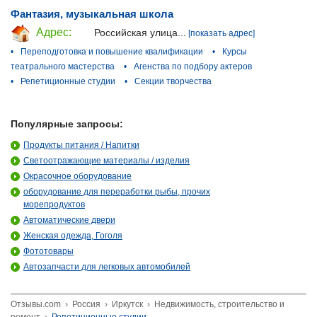
Фантазия, музыкальная школа
Адрес:
Российская улица...
[показать адрес]
•
Переподготовка и повышение квалификации
•
Курсы
театрального мастерства
•
Агенства по подбору актеров
•
Репетиционные студии
•
Секции творчества
Популярные запросы:
Продукты питания / Напитки
Светоотражающие материалы / изделия
Окрасочное оборудование
оборудование для переработки рыбы, прочих
морепродуктов
Автоматические двери
Женская одежда, Гоголя
Фототовары
Автозапчасти для легковых автомобилей
Отзывы.com
›
Россия
›
Иркутск
›
Недвижимость, строительство и
ремонт
›
Репетиционные студии