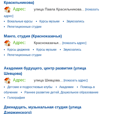
Красильникова)
Адрес:
улица Павла Красильникова...
[показать
адрес]
•
Вокальные курсы
•
Курсы музыки
•
Звукозапись
•
Репетиционные студии
Манго, студия (Красноказачья)
Адрес:
Красноказачья...
[показать адрес]
•
Курсы диджеев
•
Курсы музыки
•
Звукозапись
•
Репетиционные студии
Академия будущего, центр развития (улица
Шевцова)
Адрес:
улица Шевцова...
[показать адрес]
•
Детские и подростковые клубы
•
Академии
•
Помощь в
обучении
•
Раннее развитие детей, Дошкольное образование
•
Голография
Двенадцать, музыкальная студия (улица
Дзержинского)