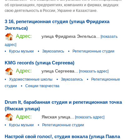
об организациях, предприятиях, компаниях и фирмах, ведущих
свою деятельность в России, Украине и Казахстане.
3 16, репетиционная студия (улица Фридриха
Энгельса)
Адрес:
улица Фридриха Энгельса...
[показать
адрес]
•
Курсы музыки
•
Звукозапись
•
Репетиционные студии
KMG records (улица Сергеева)
Адрес:
улица Сергеева...
[показать адрес]
•
Художественные школы
•
Звукозапись
•
Репетиционные
студии
•
Секции творчества
Drum It, барабанная студия и репетиционная точка
(Ямская улица)
Адрес:
Ямская улица...
[показать адрес]
•
Курсы музыки
•
Репетиционные студии
Настрой свой голос!, студия вокала (улица Павла