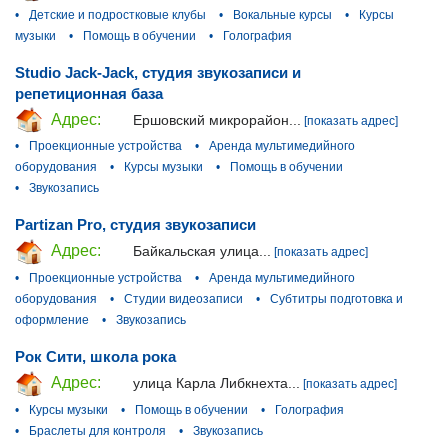
•
Детские и подростковые клубы
•
Вокальные курсы
•
Курсы
музыки
•
Помощь в обучении
•
Голография
Studio Jack-Jack, студия звукозаписи и
репетиционная база
Адрес:
Ершовский микрорайон...
[показать адрес]
•
Проекционные устройства
•
Аренда мультимедийного
оборудования
•
Курсы музыки
•
Помощь в обучении
•
Звукозапись
Partizan Pro, студия звукозаписи
Адрес:
Байкальская улица...
[показать адрес]
•
Проекционные устройства
•
Аренда мультимедийного
оборудования
•
Студии видеозаписи
•
Субтитры подготовка и
оформление
•
Звукозапись
Рок Сити, школа рока
Адрес:
улица Карла Либкнехта...
[показать адрес]
•
Курсы музыки
•
Помощь в обучении
•
Голография
•
Браслеты для контроля
•
Звукозапись