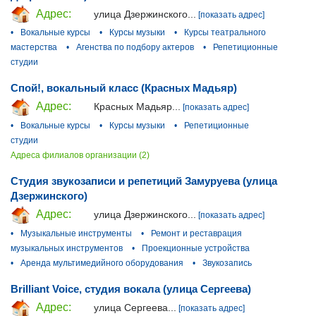
Адрес:
улица Дзержинского...
[показать адрес]
•
Вокальные курсы
•
Курсы музыки
•
Курсы театрального
мастерства
•
Агенства по подбору актеров
•
Репетиционные
студии
Спой!, вокальный класс (Красных Мадьяр)
Адрес:
Красных Мадьяр...
[показать адрес]
•
Вокальные курсы
•
Курсы музыки
•
Репетиционные
студии
Адреса филиалов организации (2)
Студия звукозаписи и репетиций Замуруева (улица
Дзержинского)
Адрес:
улица Дзержинского...
[показать адрес]
•
Музыкальные инструменты
•
Ремонт и реставрация
музыкальных инструментов
•
Проекционные устройства
•
Аренда мультимедийного оборудования
•
Звукозапись
Brilliant Voice, студия вокала (улица Сергеева)
Адрес:
улица Сергеева...
[показать адрес]