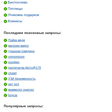
Биотопливо
Теплицы
Упаковка подарков
Комиксы
Последние поисковые запросы:
Пайка меди
магазин марго
тушеная говядина
omnomnom
ноофен
распечатка фото@170
chalet
УЗИ беременность
арт хол
маммолог онколог
buycar
Популярные запросы: