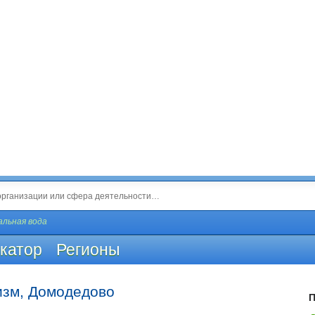
льная вода
катор
Регионы
изм, Домодедово
П