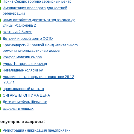
Принт Сервис торгово сервисный центр
Имплантация препарата для костной
регенерации
каким автобусом доехать от жд вокзала до
улицы Родионова 2
охотничий билет
Детский игровой центр ФОТО
Краснодарский Краевой Фонд капитального
ремонта многоквартирных домов
Рокфор магазин сыров
курсы 1с торговля и склад
инвалидные коляски бу
магазин лента открытие в саратове 28.12
.2017 г.
промышленный монтаж
СИГАРЕТЫ ОПТИМА ЦЕНА
Детская мебель Шевченко
асфальт в мешках
опулярные запросы:
Регистрация / ликвидация предприятий