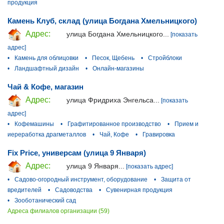
продукция
Камень Клуб, склад (улица Богдана Хмельницкого)
Адрес:
улица Богдана Хмельницкого...
[показать
адрес]
•
Камень для облицовки
•
Песок, Щебень
•
Стройблоки
•
Ландшафтный дизайн
•
Онлайн-магазины
Чай & Кофе, магазин
Адрес:
улица Фридриха Энгельса...
[показать
адрес]
•
Кофемашины
•
Графитированное производство
•
Прием и
иереработка драгметаллов
•
Чай, Кофе
•
Гравировка
Fix Price, универсам (улица 9 Января)
Адрес:
улица 9 Января...
[показать адрес]
•
Садово-огородный инструмент, оборудование
•
Защита от
вредителей
•
Садоводства
•
Сувенирная продукция
•
Зооботанический сад
Адреса филиалов организации (59)