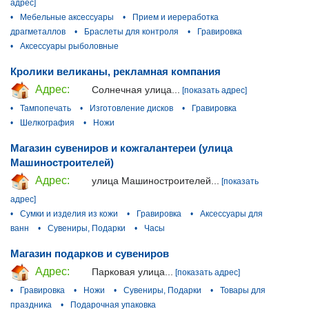
адрес]
•
Мебельные аксессуары
•
Прием и иереработка
драгметаллов
•
Браслеты для контроля
•
Гравировка
•
Аксессуары рыболовные
Кролики великаны, рекламная компания
Адрес:
Солнечная улица...
[показать адрес]
•
Тампопечать
•
Изготовление дисков
•
Гравировка
•
Шелкография
•
Ножи
Магазин сувениров и кожгалантереи (улица
Машиностроителей)
Адрес:
улица Машиностроителей...
[показать
адрес]
•
Сумки и изделия из кожи
•
Гравировка
•
Аксессуары для
ванн
•
Сувениры, Подарки
•
Часы
Магазин подарков и сувениров
Адрес:
Парковая улица...
[показать адрес]
•
Гравировка
•
Ножи
•
Сувениры, Подарки
•
Товары для
праздника
•
Подарочная упаковка