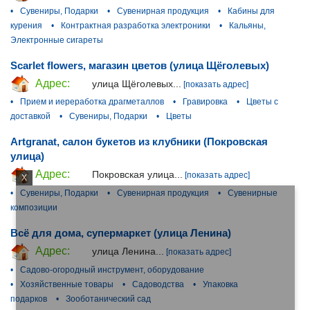
•
Сувениры, Подарки
•
Сувенирная продукция
•
Кабины для
курения
•
Контрактная разработка электроники
•
Кальяны,
Электронные сигареты
Scarlet flowers, магазин цветов (улица Щёголевых)
Адрес:
улица Щёголевых...
[показать адрес]
•
Прием и иереработка драгметаллов
•
Гравировка
•
Цветы с
доставкой
•
Сувениры, Подарки
•
Цветы
Artgranat, салон букетов из клубники (Покровская
улица)
Адрес:
Покровская улица...
[показать адрес]
X
•
Сувениры, Подарки
•
Сувенирная продукция
•
Сувенирные
композиции
Всё для дома, супермаркет (улица Ленина)
Адрес:
улица Ленина...
[показать адрес]
•
Садово-огородный инструмент, оборудование
•
Хозяйственные товары
•
Садоводства
•
Упаковка
подарков
•
Зооботанический сад