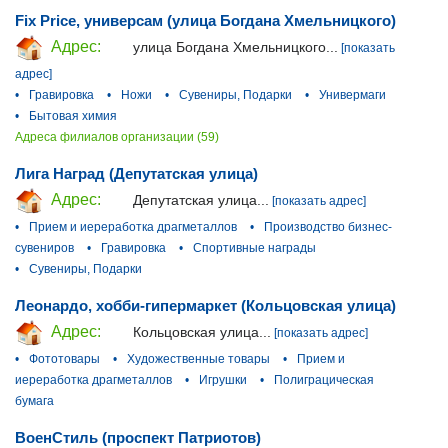
Fix Price, универсам (улица Богдана Хмельницкого)
Адрес:
улица Богдана Хмельницкого...
[показать
адрес]
•
Гравировка
•
Ножи
•
Сувениры, Подарки
•
Универмаги
•
Бытовая химия
Адреса филиалов организации (59)
Лига Наград (Депутатская улица)
Адрес:
Депутатская улица...
[показать адрес]
•
Прием и иереработка драгметаллов
•
Производство бизнес-
сувениров
•
Гравировка
•
Спортивные награды
•
Сувениры, Подарки
Леонардо, хобби-гипермаркет (Кольцовская улица)
Адрес:
Кольцовская улица...
[показать адрес]
•
Фототовары
•
Художественные товары
•
Прием и
иереработка драгметаллов
•
Игрушки
•
Полиграцическая
бумага
ВоенСтиль (проспект Патриотов)