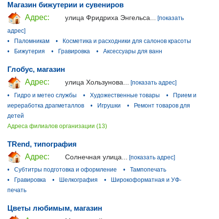
Магазин бижутерии и сувениров
Адрес:
улица Фридриха Энгельса...
[показать
адрес]
•
Паломникам
•
Косметика и расходники для салонов красоты
•
Бижутерия
•
Гравировка
•
Аксессуары для ванн
Глобус, магазин
Адрес:
улица Хользунова...
[показать адрес]
•
Гидро и метео службы
•
Художественные товары
•
Прием и
иереработка драгметаллов
•
Игрушки
•
Ремонт товаров для
детей
Адреса филиалов организации (13)
TRend, типография
Адрес:
Солнечная улица...
[показать адрес]
•
Субтитры подготовка и оформление
•
Тампопечать
•
Гравировка
•
Шелкография
•
Широкоформатная и УФ-
печать
Цветы любимым, магазин