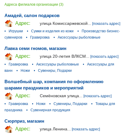
Адреса филиалов организации (3)
Амадей, салон подарков
Адрес:
улица Комиссаржевской...
[показать адрес]
•
Игрушки
•
Сумки и изделия из кожи
•
Производство бизнес-
сувениров
•
Гравировка
•
Аксессуары рыболовные
Лавка семи гномов, магазин
Адрес:
улица 20-летия ВЛКСМ...
[показать адрес]
•
Гравировка
•
Аксессуары рыболовные
•
Аксессуары для
ванн
•
Ножи
•
Сувениры, Подарки
Волшебный шар, компания по оформлению
шарами праздников и мероприятий
Адрес:
Семёновская улица...
[показать адрес]
•
Гравировка
•
Ножи
•
Сувениры, Подарки
•
Товары для
праздника
•
Сувенирная продукция
Сюрприз, магазин
Адрес:
улица Ленина...
[показать адрес]