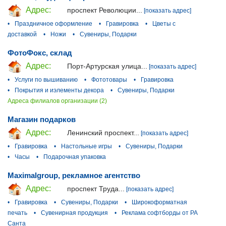
Адрес:
проспект Революции...
[показать адрес]
•
Праздничное оформление
•
Гравировка
•
Цветы с
доставкой
•
Ножи
•
Сувениры, Подарки
ФотоФокс, склад
Адрес:
Порт-Артурская улица...
[показать адрес]
•
Услуги по вышиванию
•
Фототовары
•
Гравировка
•
Покрытия и иэлементы декора
•
Сувениры, Подарки
Адреса филиалов организации (2)
Магазин подарков
Адрес:
Ленинский проспект...
[показать адрес]
•
Гравировка
•
Настольные игры
•
Сувениры, Подарки
•
Часы
•
Подарочная упаковка
Maximalgroup, рекламное агентство
Адрес:
проспект Труда...
[показать адрес]
•
Гравировка
•
Сувениры, Подарки
•
Широкоформатная
печать
•
Сувенирная продукция
•
Реклама софтборды от РА
Санта