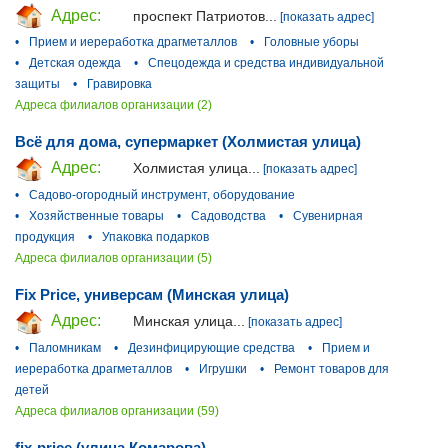
Адрес:
проспект Патриотов...
[показать адрес]
•
Прием и иереработка драгметаллов
•
Головные уборы
•
Детская одежда
•
Спецодежда и средства индивидуальной
защиты
•
Гравировка
Адреса филиалов организации (2)
Всё для дома, супермаркет (Холмистая улица)
Адрес:
Холмистая улица...
[показать адрес]
•
Садово-огородный инструмент, оборудование
•
Хозяйственные товары
•
Садоводства
•
Сувенирная
продукция
•
Упаковка подарков
Адреса филиалов организации (5)
Fix Price, универсам (Минская улица)
Адрес:
Минская улица...
[показать адрес]
•
Паломникам
•
Дезинфицирующие средства
•
Прием и
иереработка драгметаллов
•
Игрушки
•
Ремонт товаров для
детей
Адреса филиалов организации (59)
fix-price (улица Комарова)