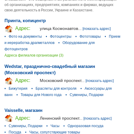
об организациях, предприятиях, компаниях и фирмах, ведущих
свою деятельность в России, Украине и Казахстане.
Принта, копицентр
Адрес:
улица Космонавтов...
[показать адрес]
•
Фото на документы
•
Фотоцентры
•
Фототовары
•
Прием
и иереработка драгметаллов
•
Оборудование для
фотоцентров
Адреса филиалов организации (3)
Wedstar, празднично-свадебный магазин
(Московский проспект)
Адрес:
Московский проспект...
[показать адрес]
•
Бижутерия
•
Браслеты для контроля
•
Аксессуары для
ванн
•
Товары для Нового года
•
Сувениры, Подарки
Vaisselle, магазин
Адрес:
Ленинский проспект...
[показать адрес]
•
Сувениры, Подарки
•
Часы
•
Одноразовая посуда
•
Посуда
•
Часы, сопутствующие товары