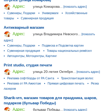
Адрес:
улица Комарова...
[показать адрес]
•
Сувениры, Подарки
•
Универмаги
•
Хозяйственные
товары
•
Сувенирная продукция
Антикварный магазин
Адрес:
улица Владимира Невского...
[показать
адрес]
•
Сувениры, Подарки
•
Подвеска и Подсветка картин
•
Сувенирная продукция
•
Товары национальных ремёсел
•
Автоцентры, Мотоцентры, Картинг
Print studio, студия печати
Адрес:
улица 20-летия Октября...
[показать адрес]
•
Реклама софтборды от РА Санта
•
Трансплантация волос
•
Реклама от РА Ажиотаж
•
Прямая цифровая печать
•
Резка
лазером
Sharik-vrn, магазин товаров для праздника, шаров,
подарков (бульвар Победы)
Адрес:
бульвар Победы...
[показать адрес]