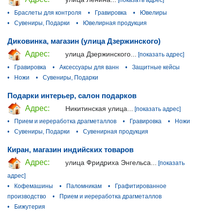
[показать адрес]
•
Браслеты для контроля
•
Гравировка
•
Ювелиры
•
Сувениры, Подарки
•
Ювелирная продукция
Диковинка, магазин (улица Дзержинского)
Адрес:
улица Дзержинского...
[показать адрес]
•
Гравировка
•
Аксессуары для ванн
•
Защитные кейсы
•
Ножи
•
Сувениры, Подарки
Подарки интерьер, салон подарков
Адрес:
Никитинская улица...
[показать адрес]
•
Прием и иереработка драгметаллов
•
Гравировка
•
Ножи
•
Сувениры, Подарки
•
Сувенирная продукция
Киран, магазин индийских товаров
Адрес:
улица Фридриха Энгельса...
[показать
адрес]
•
Кофемашины
•
Паломникам
•
Графитированное
производство
•
Прием и иереработка драгметаллов
•
Бижутерия