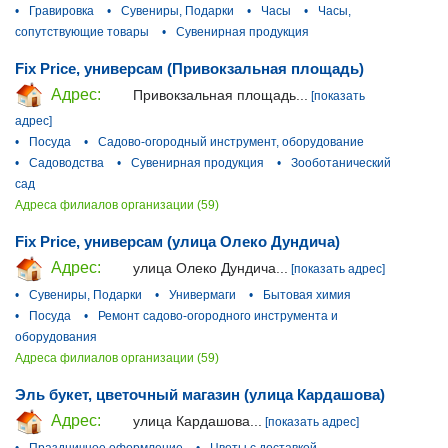
•
Гравировка
•
Сувениры, Подарки
•
Часы
•
Часы,
сопутствующие товары
•
Сувенирная продукция
Fix Price, универсам (Привокзальная площадь)
Адрес:
Привокзальная площадь...
[показать
адрес]
•
Посуда
•
Садово-огородный инструмент, оборудование
•
Садоводства
•
Сувенирная продукция
•
Зооботанический
сад
Адреса филиалов организации (59)
Fix Price, универсам (улица Олеко Дундича)
Адрес:
улица Олеко Дундича...
[показать адрес]
•
Сувениры, Подарки
•
Универмаги
•
Бытовая химия
•
Посуда
•
Ремонт садово-огородного инструмента и
оборудования
Адреса филиалов организации (59)
Эль букет, цветочный магазин (улица Кардашова)
Адрес:
улица Кардашова...
[показать адрес]
•
Праздничное оформление
•
Цветы с доставкой