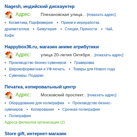
Nagesh, индийский дискаунтер
Адрес:
Плехановская улица...
[показать адрес]
•
Косметика, Парфюмерия
•
Прием и иереработка
драгметаллов
•
Бижутерия
•
Специи, Пряности
•
Чай,
Кофе
Happybox36.ru, магазин аниме атрибутики
Адрес:
улица 20-летия Октября...
[показать адрес]
•
Производство бизнес-сувениров
•
Гравировка
•
Широкоформатная и УФ-печать
•
Товары для Нового года
•
Сувениры, Подарки
Печатка, копировальный центр
Адрес:
Московский проспект...
[показать адрес]
•
Оборудование для полиграфии
•
Производство бизнес-
сувениров
•
Копирование
•
Срочная полиграфия
•
Полиграфия
Адреса филиалов организации (2)
Store gift, интернет-магазин