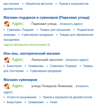
мастерские
•
Обработка металла
•
Прием и иереработка
драгметаллов
Магазин подарков и сувениров (Парковая улица)
Адрес:
Парковая улица...
[показать адрес]
•
Сувениры, Подарки
•
Товары для праздника
•
Подарочная
упаковка
•
Сувенирная продукция
•
Товары для оформления
праздников
Адреса филиалов организации (3)
Инь-янь, эзотерический магазин
Адрес:
Ленинский проспект...
[показать адрес]
•
Бижутерия
•
Гравировка
•
Сувениры, Подарки
•
Товары
для Эзотерики
•
Сувенирная продукция
Магазин сувениров
Адрес:
улица Генерала Лизюкова...
[показать
адрес]
•
Услуги по вышиванию
•
Прием и иереработка драгметаллов
•
Бижутерия
•
Гравировка
•
Ножи