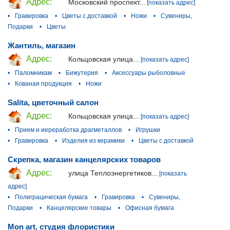
Адрес:
Московский проспект...
[показать адрес]
•
Гравировка
•
Цветы с доставкой
•
Ножи
•
Сувениры,
Подарки
•
Цветы
Жантиль, магазин
Адрес:
Кольцовская улица...
[показать адрес]
•
Паломникам
•
Бижутерия
•
Аксессуары рыболовные
•
Кованая продукция
•
Ножи
Salita, цветочный салон
Адрес:
Кольцовская улица...
[показать адрес]
•
Прием и иереработка драгметаллов
•
Игрушки
•
Гравировка
•
Изделия из керамики
•
Цветы с доставкой
Скрепка, магазин канцелярских товаров
Адрес:
улица Теплоэнергетиков...
[показать
адрес]
•
Полиграцическая бумага
•
Гравировка
•
Сувениры,
Подарки
•
Канцелярские товары
•
Офисная бумага
Mon art, студия флористики