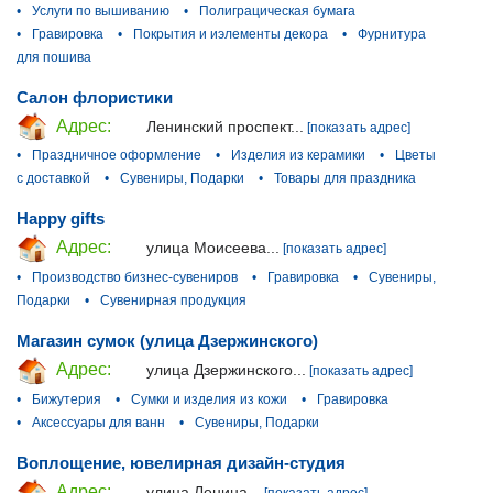
•
Услуги по вышиванию
•
Полиграцическая бумага
•
Гравировка
•
Покрытия и иэлементы декора
•
Фурнитура
для пошива
Салон флористики
Адрес:
Ленинский проспект...
[показать адрес]
•
Праздничное оформление
•
Изделия из керамики
•
Цветы
с доставкой
•
Сувениры, Подарки
•
Товары для праздника
Happy gifts
Адрес:
улица Моисеева...
[показать адрес]
•
Производство бизнес-сувениров
•
Гравировка
•
Сувениры,
Подарки
•
Сувенирная продукция
Магазин сумок (улица Дзержинского)
Адрес:
улица Дзержинского...
[показать адрес]
•
Бижутерия
•
Сумки и изделия из кожи
•
Гравировка
•
Аксессуары для ванн
•
Сувениры, Подарки
Воплощение, ювелирная дизайн-студия
Адрес:
улица Ленина...