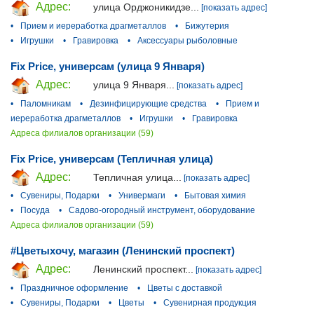
Адрес:
улица Орджоникидзе...
[показать адрес]
•
Прием и иереработка драгметаллов
•
Бижутерия
•
Игрушки
•
Гравировка
•
Аксессуары рыболовные
Fix Price, универсам (улица 9 Января)
Адрес:
улица 9 Января...
[показать адрес]
•
Паломникам
•
Дезинфицирующие средства
•
Прием и
иереработка драгметаллов
•
Игрушки
•
Гравировка
Адреса филиалов организации (59)
Fix Price, универсам (Тепличная улица)
Адрес:
Тепличная улица...
[показать адрес]
•
Сувениры, Подарки
•
Универмаги
•
Бытовая химия
•
Посуда
•
Садово-огородный инструмент, оборудование
Адреса филиалов организации (59)
#Цветыхочу, магазин (Ленинский проспект)
Адрес:
Ленинский проспект...
[показать адрес]
•
Праздничное оформление
•
Цветы с доставкой
•
Сувениры, Подарки
•
Цветы
•
Сувенирная продукция