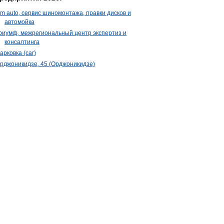
m auto, сервис шиномонтажа, правки дисков и
автомойка
риумф, межрегиональный центр экспертиз и
консалтинга
арковка (car)
рджоникидзе, 45 (Орджоникидзе)