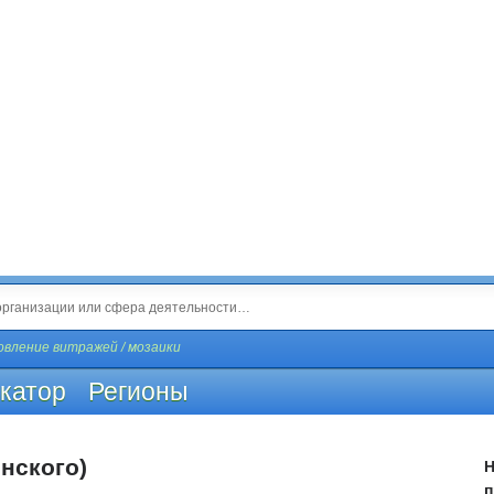
вление витражей / мозаики
катор
Регионы
нского)
Н
п