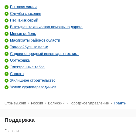
Бытовая химия
Службы спасения
Песчаник серый
Выездная техническая помощь на дороге
Мягкая мебель
Маслихаты районов области
Троллейбусные парки
Садово-огородный инвентарь / техника
Оргтехника
Электронные табло
Салюты
Жилищное строительство
Услуги сурдопереводчиков
Отзывы.com
›
Россия
›
Волжский
›
Городское управление
›
Гранты
Поддержка
Главная