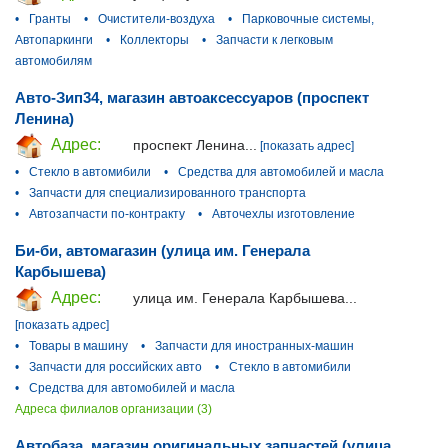
•
Гранты
•
Очистители-воздуха
•
Парковочные системы,
Автопаркинги
•
Коллекторы
•
Запчасти к легковым
автомобилям
Авто-Зип34, магазин автоаксессуаров (проспект
Ленина)
Адрес:
проспект Ленина...
[показать адрес]
•
Стекло в автомибили
•
Средства для автомобилей и масла
•
Запчасти для специализированного транспорта
•
Автозапчасти по-контракту
•
Авточехлы изготовление
Би-би, автомагазин (улица им. Генерала
Карбышева)
Адрес:
улица им. Генерала Карбышева...
[показать адрес]
•
Товары в машину
•
Запчасти для иностранных-машин
•
Запчасти для российских авто
•
Стекло в автомибили
•
Средства для автомобилей и масла
Адреса филиалов организации (3)
Автобаза, магазин оригинальных запчастей (улица