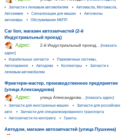
•
Запчасти к легковым автомобилям
•
Автомасла, Мотомасла,
Автохимия
•
Сигнализации для машин
•
Авточехлы
автоковры
•
Обслуживание МКПП
Car lion, магазин автозапчастей (2-й
Индустриальный проезд)
Адрес:
2-й Индустриальный проезд...
[показать
адрес]
•
Корабельные запчасти
•
Парковочные системы,
Автопаркинги
•
Автодома
•
Коллекторы
•
Запчасти к
легковым автомобилям
Фриктерм-мастер, производственное предприятие
(улица Александрова)
Адрес:
улица Александрова...
[показать адрес]
•
Запчасти для иностранных-машин
•
Запчасти для российских
авто
•
Запчасти для специализированного транспорта
•
Автозапчасти по-контракту
•
Гранты
Автодом, магазин автозапчастей (улица Пушкина)