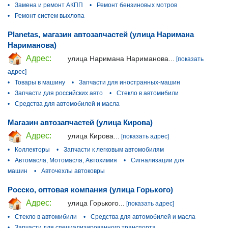
•
Замена и ремонт АКПП
•
Ремонт бензиновых мотров
•
Ремонт систем выхлопа
Planetas, магазин автозапчастей (улица Наримана
Нариманова)
Адрес:
улица Наримана Нариманова...
[показать
адрес]
•
Товары в машину
•
Запчасти для иностранных-машин
•
Запчасти для российских авто
•
Стекло в автомибили
•
Средства для автомобилей и масла
Магазин автозапчастей (улица Кирова)
Адрес:
улица Кирова...
[показать адрес]
•
Коллекторы
•
Запчасти к легковым автомобилям
•
Автомасла, Мотомасла, Автохимия
•
Сигнализации для
машин
•
Авточехлы автоковры
Росско, оптовая компания (улица Горького)
Адрес:
улица Горького...
[показать адрес]
•
Стекло в автомибили
•
Средства для автомобилей и масла
•
Запчасти для специализированного транспорта