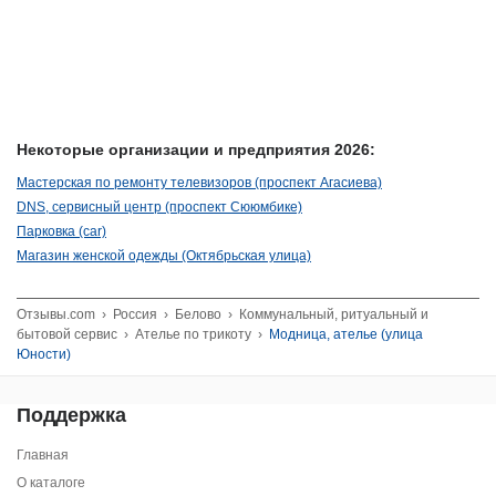
Некоторые организации и предприятия 2026:
Мастерская по ремонту телевизоров (проспект Агасиева)
DNS, сервисный центр (проспект Сююмбике)
Парковка (car)
Магазин женской одежды (Октябрьская улица)
Отзывы.com
›
Россия
›
Белово
›
Коммунальный, ритуальный и
бытовой сервис
›
Ателье по трикоту
›
Модница, ателье (улица
Юности)
Поддержка
Главная
О каталоге