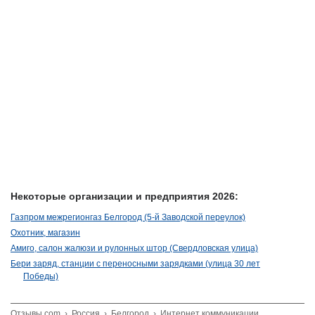
Некоторые организации и предприятия 2026:
Газпром межрегионгаз Белгород (5-й Заводской переулок)
Охотник, магазин
Амиго, салон жалюзи и рулонных штор (Свердловская улица)
Бери заряд, станции с переносными зарядками (улица 30 лет
Победы)
Отзывы.com
›
Россия
›
Белгород
›
Интернет коммуникации,