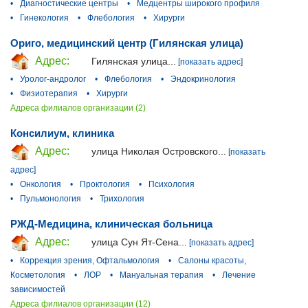
•
Диагностические центры
•
Медцентры широкого профиля
•
Гинекология
•
Флебология
•
Хирурги
Ориго, медицинский центр (Гилянская улица)
Адрес:
Гилянская улица...
[показать адрес]
•
Уролог-андролог
•
Флебология
•
Эндокринология
•
Физиотерапия
•
Хирурги
Адреса филиалов организации (2)
Консилиум, клиника
Адрес:
улица Николая Островского...
[показать
адрес]
•
Онкология
•
Проктология
•
Психология
•
Пульмонология
•
Трихология
РЖД-Медицина, клиническая больница
Адрес:
улица Сун Ят-Сена...
[показать адрес]
•
Коррекция зрения, Офтальмология
•
Салоны красоты,
Косметология
•
ЛОР
•
Мануальная терапия
•
Лечение
зависимостей
Адреса филиалов организации (12)