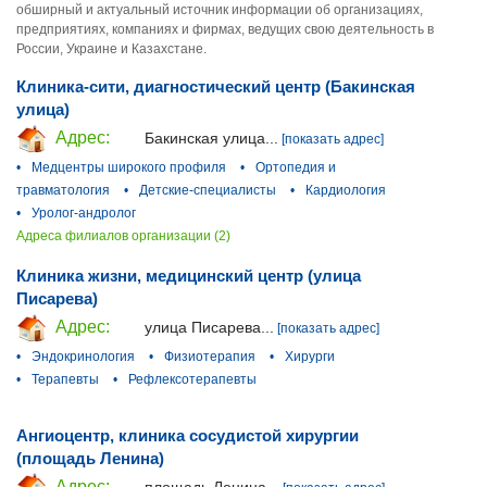
обширный и актуальный источник информации об организациях,
предприятиях, компаниях и фирмах, ведущих свою деятельность в
России, Украине и Казахстане.
Клиника-сити, диагностический центр (Бакинская
улица)
Адрес:
Бакинская улица...
[показать адрес]
•
Медцентры широкого профиля
•
Ортопедия и
травматология
•
Детские-специалисты
•
Кардиология
•
Уролог-андролог
Адреса филиалов организации (2)
Клиника жизни, медицинский центр (улица
Писарева)
Адрес:
улица Писарева...
[показать адрес]
•
Эндокринология
•
Физиотерапия
•
Хирурги
•
Терапевты
•
Рефлексотерапевты
Ангиоцентр, клиника сосудистой хирургии
(площадь Ленина)
Адрес:
площадь Ленина...