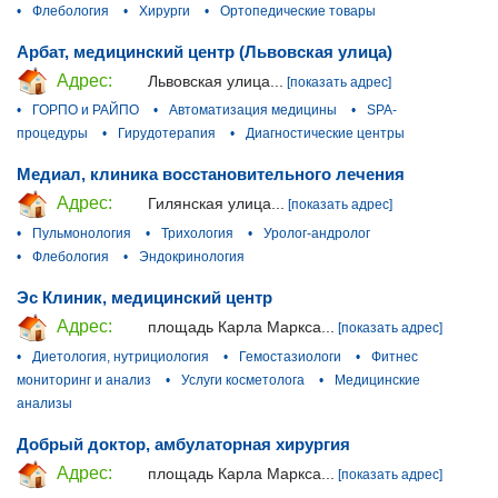
•
Флебология
•
Хирурги
•
Ортопедические товары
Арбат, медицинский центр (Львовская улица)
Адрес:
Львовская улица...
[показать адрес]
•
ГОРПО и РАЙПО
•
Автоматизация медицины
•
SPA-
процедуры
•
Гирудотерапия
•
Диагностические центры
Медиал, клиника восстановительного лечения
Адрес:
Гилянская улица...
[показать адрес]
•
Пульмонология
•
Трихология
•
Уролог-андролог
•
Флебология
•
Эндокринология
Эс Клиник, медицинский центр
Адрес:
площадь Карла Маркса...
[показать адрес]
•
Диетология, нутрициология
•
Гемостазиологи
•
Фитнес
мониторинг и анализ
•
Услуги косметолога
•
Медицинские
анализы
Добрый доктор, амбулаторная хирургия
Адрес:
площадь Карла Маркса...
[показать адрес]