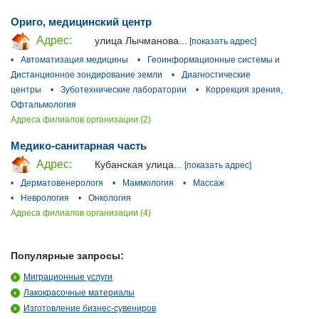
Ориго, медицинский центр
Адрес:
улица Лычманова...
[показать адрес]
•
Автоматизация медицины
•
Геоинформационные системы и
Дистанционное зондирование земли
•
Диагностические
центры
•
Зуботехнические лаборатории
•
Коррекция зрения,
Офтальмология
Адреса филиалов организации (2)
Медико-санитарная часть
Адрес:
Кубанская улица...
[показать адрес]
•
Дерматовенерологя
•
Маммология
•
Массаж
•
Неврология
•
Онкология
Адреса филиалов организации (4)
Популярные запросы:
Миграционные услуги
Лакокрасочные материалы
Изготовление бизнес-сувениров