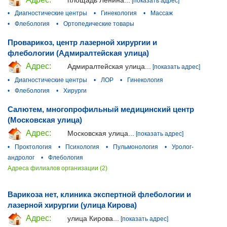
[показать адрес]
•
Диагностические центры
•
Гинекология
•
Массаж
•
Флебология
•
Ортопедические товары
Проварикоз, центр лазерной хирургии и
флебологии (Адмиралтейская улица)
Адрес:
Адмиралтейская улица...
[показать адрес]
•
Диагностические центры
•
ЛОР
•
Гинекология
•
Флебология
•
Хирурги
Салютем, многопрофильный медицинский центр
(Московская улица)
Адрес:
Московская улица...
[показать адрес]
•
Проктология
•
Психология
•
Пульмонология
•
Уролог-
андролог
•
Флебология
Адреса филиалов организации (2)
Варикоза нет, клиника экспертной флебологии и
лазерной хирургии (улица Кирова)
Адрес:
улица Кирова...
[показать адрес]