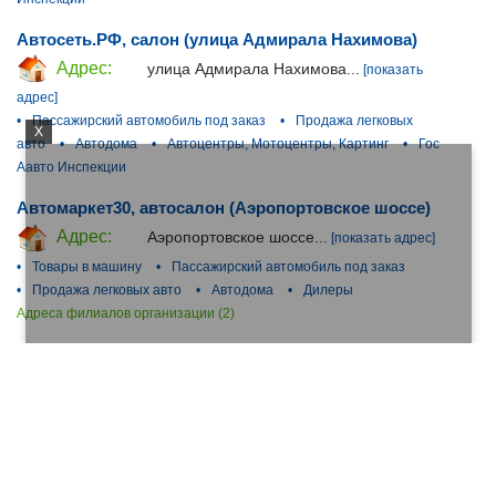
Автосеть.РФ, салон (улица Адмирала Нахимова)
Адрес:
улица Адмирала Нахимова...
[показать
адрес]
•
Пассажирский автомобиль под заказ
•
Продажа легковых
X
авто
•
Автодома
•
Автоцентры, Мотоцентры, Картинг
•
Гос
Аавто Инспекции
Автомаркет30, автосалон (Аэропортовское шоссе)
Адрес:
Аэропортовское шоссе...
[показать адрес]
•
Товары в машину
•
Пассажирский автомобиль под заказ
•
Продажа легковых авто
•
Автодома
•
Дилеры
Адреса филиалов организации (2)
Таксолёт, центр аренды автомобилей (Минусинская
улица)
Адрес:
Минусинская улица...
[показать адрес]
•
Пассажирский авиатранспорт под заказ
•
Пассажирский
автомобиль под заказ
•
Прокат автотранспорта
Адреса филиалов организации (2)