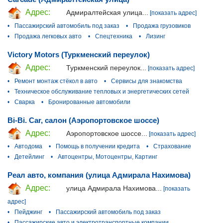
Адрес:
Адмиралтейская улица...
[показать адрес]
•
Пассажирский автомобиль под заказ
•
Продажа грузовиков
•
Продажа легковых авто
•
Спецтехника
•
Лизинг
Victory Motors (Туркменский переулок)
Адрес:
Туркменский переулок...
[показать адрес]
•
Ремонт монтаж стёкол в авто
•
Сервисы для знакомства
•
Техническое обслуживание тепловых и энергетических сетей
•
Сварка
•
Бронированные автомобили
Bi-Bi. Car, салон (Аэропортовское шоссе)
Адрес:
Аэропортовское шоссе...
[показать адрес]
•
Автодома
•
Помощь в получении кредита
•
Страхование
•
Детейлинг
•
Автоцентры, Мотоцентры, Картинг
Реал авто, компания (улица Адмирала Нахимова)
Адрес:
улица Адмирала Нахимова...
[показать
адрес]
•
Пейджинг
•
Пассажирский автомобиль под заказ
•
Пассажирские авто и электротранспортные компании