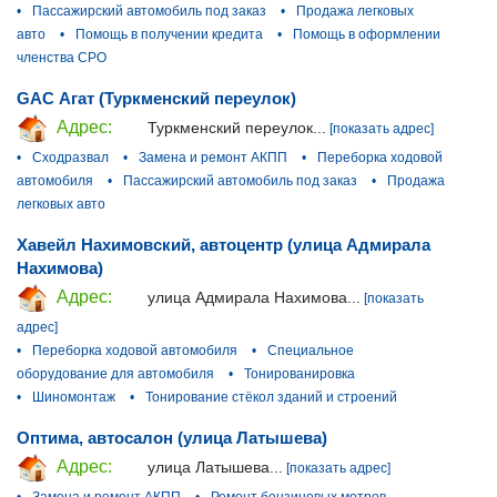
•
Пассажирский автомобиль под заказ
•
Продажа легковых
авто
•
Помощь в получении кредита
•
Помощь в оформлении
членства СРО
GAC Агат (Туркменский переулок)
Адрес:
Туркменский переулок...
[показать адрес]
•
Сходразвал
•
Замена и ремонт АКПП
•
Переборка ходовой
автомобиля
•
Пассажирский автомобиль под заказ
•
Продажа
легковых авто
Хавейл Нахимовский, автоцентр (улица Адмирала
Нахимова)
Адрес:
улица Адмирала Нахимова...
[показать
адрес]
•
Переборка ходовой автомобиля
•
Специальное
оборудование для автомобиля
•
Тонированировка
•
Шиномонтаж
•
Тонирование стёкол зданий и строений
Оптима, автосалон (улица Латышева)
Адрес:
улица Латышева...
[показать адрес]
•
Замена и ремонт АКПП
•
Ремонт бензиновых мотров