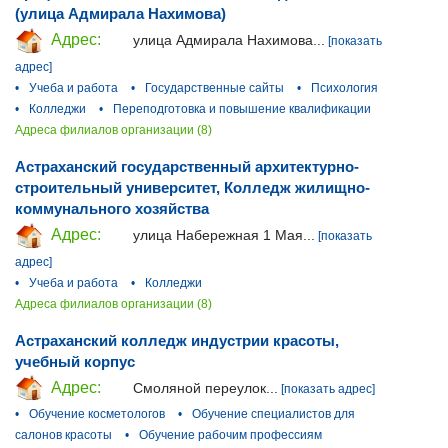
(улица Адмирала Нахимова)
Адрес:
улица Адмирала Нахимова...
[показать
адрес]
•
Учеба и работа
•
Государственные сайты
•
Психология
•
Колледжи
•
Переподготовка и повышение квалификации
Адреса филиалов организации (8)
Астраханский государственный архитектурно-
строительный университет, Колледж жилищно-
коммунального хозяйства
Адрес:
улица Набережная 1 Мая...
[показать
адрес]
•
Учеба и работа
•
Колледжи
Адреса филиалов организации (8)
Астраханский колледж индустрии красоты,
учебный корпус
Адрес:
Смоляной переулок...
[показать адрес]
•
Обучение косметологов
•
Обучение специалистов для
салонов красоты
•
Обучение рабочим профессиям