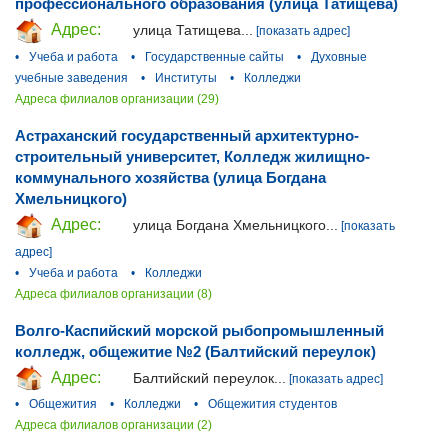
профессионального образования (улица Татищева)
Адрес:
улица Татищева...
[показать адрес]
•
Учеба и работа
•
Государственные сайты
•
Духовные
учебные заведения
•
Институты
•
Колледжи
Адреса филиалов организации (29)
Астраханский государственный архитектурно-
строительный университет, Колледж жилищно-
коммунального хозяйства (улица Богдана
Хмельницкого)
Адрес:
улица Богдана Хмельницкого...
[показать
адрес]
•
Учеба и работа
•
Колледжи
Адреса филиалов организации (8)
Волго-Каспийский морской рыбопромышленный
колледж, общежитие №2 (Балтийский переулок)
Адрес:
Балтийский переулок...
[показать адрес]
•
Общежития
•
Колледжи
•
Общежития студентов
Адреса филиалов организации (2)