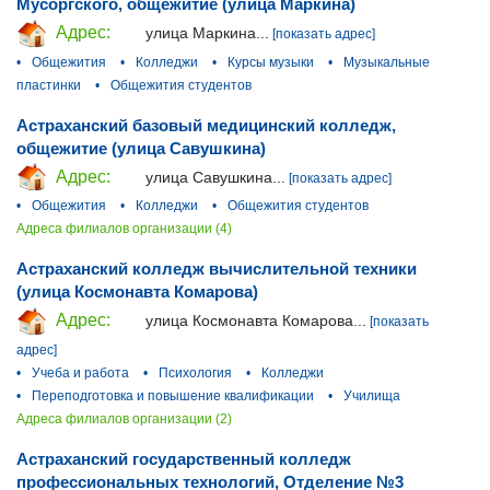
Мусоргского, общежитие (улица Маркина)
Адрес:
улица Маркина...
[показать адрес]
•
Общежития
•
Колледжи
•
Курсы музыки
•
Музыкальные
пластинки
•
Общежития студентов
Астраханский базовый медицинский колледж,
общежитие (улица Савушкина)
Адрес:
улица Савушкина...
[показать адрес]
•
Общежития
•
Колледжи
•
Общежития студентов
Адреса филиалов организации (4)
Астраханский колледж вычислительной техники
(улица Космонавта Комарова)
Адрес:
улица Космонавта Комарова...
[показать
адрес]
•
Учеба и работа
•
Психология
•
Колледжи
•
Переподготовка и повышение квалификации
•
Училища
Адреса филиалов организации (2)
Астраханский государственный колледж
профессиональных технологий, Отделение №3