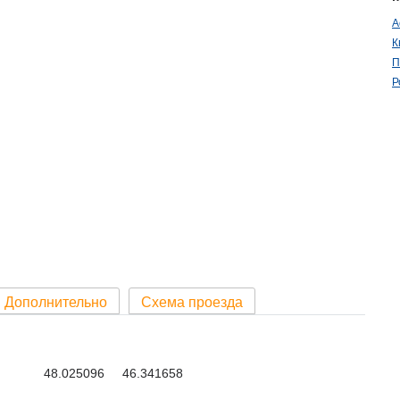
А
К
П
Р
Дополнительно
Схема проезда
48.025096 46.341658