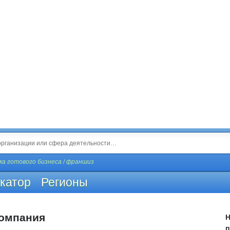
а готового бизнеса / франшиз
катор
Регионы
компания
Н
п