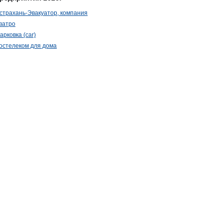
страхань-Эвакуатор, компания
ватро
арковка (car)
остелеком для дома