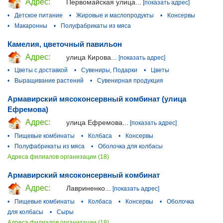
Адрес:
Первомайская улица...
[показать адрес]
•
Детское питание
•
Жировые и маслопродукты
•
Консервы
•
Макаронны
•
Полуфабрикаты из мяса
Камелия, цветочный павильон
Адрес:
улица Кирова...
[показать адрес]
•
Цветы с доставкой
•
Сувениры, Подарки
•
Цветы
•
Выращивание растений
•
Сувенирная продукция
Армавирский мясоконсервный комбинат (улица
Ефремова)
Адрес:
улица Ефремова...
[показать адрес]
•
Пищевые комбинаты
•
Колбаса
•
Консервы
•
Полуфабрикаты из мяса
•
Оболочка для колбасы
Адреса филиалов организации (18)
Армавирский мясоконсервный комбинат
Адрес:
Лавриненко...
[показать адрес]
•
Пищевые комбинаты
•
Колбаса
•
Консервы
•
Оболочка
для колбасы
•
Сыры
Адреса филиалов организации (18)