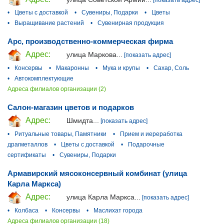
•
Цветы с доставкой
•
Сувениры, Подарки
•
Цветы
•
Выращивание растений
•
Сувенирная продукция
Арс, производственно-коммерческая фирма
Адрес:
улица Маркова...
[показать адрес]
•
Консервы
•
Макаронны
•
Мука и крупы
•
Сахар, Соль
•
Автокомплектующие
Адреса филиалов организации (2)
Салон-магазин цветов и подарков
Адрес:
Шмидта...
[показать адрес]
•
Ритуальные товары, Памятники
•
Прием и иереработка
драгметаллов
•
Цветы с доставкой
•
Подарочные
сертификаты
•
Сувениры, Подарки
Армавирский мясоконсервный комбинат (улица
Карла Маркса)
Адрес:
улица Карла Маркса...
[показать адрес]
•
Колбаса
•
Консервы
•
Маслихат города
Адреса филиалов организации (18)