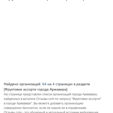
Найдено организаций:
64
на
4
страницах в разделе
[Фруктовое ассорти города Армавира].
На странице представлен список организаций города Армавира,
найденных в каталоге Отзывы.com по запросу "Фруктовое ассорти"
в городе Армавире". Вы можете добавить организацию
совершенно бесплатно, если не нашли ее в справочнике.
Отзывы.com - это обширный и актуальный источник информации