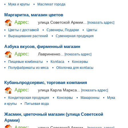
•
Мука и крупы
•
Маслихат города
Маргаритка, магазин цветов
Адрес:
улица Советской Армии...
[показать адрес]
•
Цветы с доставкой
•
Сувениры, Подарки
•
Цветы
•
Выращивание растений
•
Сувенирная продукция
Азбука вкусов, фирменный магазин
Адрес:
Лавриненко...
[показать адрес]
•
Пищевые комбинаты
•
Колбаса
•
Консервы
•
Полуфабрикаты из мяса
•
Оболочка для колбасы
Кубаньпродсервис, торговая компания
Адрес:
улица Карла Маркса...
[показать адрес]
•
Кондитерская продукция
•
Консервы
•
Макаронны
•
Мука
и крупы
•
Питьевая вода
Жасмин, цветочный магазин (улица Советской
Армии)
Адрес:
улица Советской Армии...
[показать адрес]