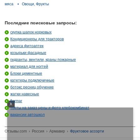
мяса
•
Овощи, Фрукты
Последние поисковые запросы:
скупка шапок норковых
Кондиционеры для тракторов
адреса фитоаптек
козырьки фасадные
гидранты, вентили, краны пожарные
материал для ногтей
Блоки цементные
катетеры подключичные
ботокс ресниц обучение
жатки навесные
flormar
X
торты на заказ цены и фото хлебокомбинат
вакансии автошкол
Отзывы.com
›
Россия
›
Армавир
›
Фруктовое ассорти