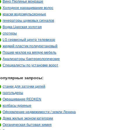
Вино Пюлиньи монраше
Холодное наращивание волос
краски водоэмульсионные
генераторы шумовых сигналов
Водка Царская золотая
спотеры
LG сервисный центр телевизор
жидкий пластик полиуретановый
Пошив чехлов на мягкую мебель
Анализаторы бактериологические
Специалисты по установке ворот
опулярные запросы:
станки для заточки цепей
газгольдеры
Окрашивание REDKEN
колбасы куриные
Оформление недвижимости / земли Ленина
Дома жилые эконом категории
Органическая бытовая химия