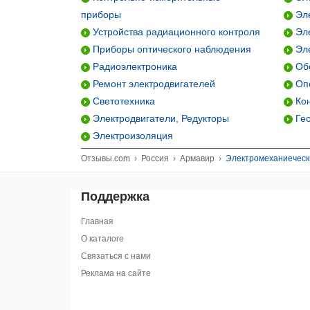
приборы
Эле
Устройства радиационного контроля
Эле
Приборы оптического наблюдения
Эле
Радиоэлектроника
Обо
Ремонт электродвигателей
Опо
Светотехника
Кон
Электродвигатели, Редукторы
Гео
Электроизоляция
Отзывы.com
›
Россия
›
Армавир
›
Электромеханиечески
Поддержка
Главная
О каталоге
Связаться с нами
Реклама на сайте