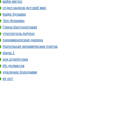
кафе метро
отдел кадров детский мир
Кафе бульвар
Чоп флагман
Глина бентонитовая
утеплитель polynor
парикмахерская дарина
Напольная керамическая плитка
dama 1
рок атребутика
Ип долматов
удаление бородавки
юг опт