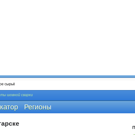
ты шовной сварки
катор
Регионы
гарске
П