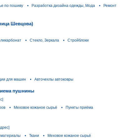
ье по пошиву
•
Разработка дизайна одежды, Мода
•
Ремонт
лица Шевцова)
оликарбонат
•
Стекло, Зеркала
•
Стройблоки
ции для машин
•
Авточехлы автоковры
риема пушнины
с]
ров
•
Меховое кожаное сырьё
•
Пункты приёма
адрес]
 материалы
•
Ткани
•
Меховое кожаное сырьё