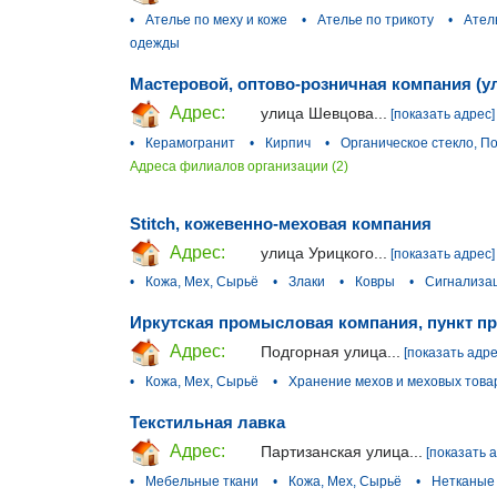
•
Ателье по меху и коже
•
Ателье по трикоту
•
Ател
одежды
Мастеровой, оптово-розничная компания (у
Адрес:
улица Шевцова...
[показать адрес]
•
Керамогранит
•
Кирпич
•
Органическое стекло, П
Адреса филиалов организации (2)
Stitch, кожевенно-меховая компания
Адрес:
улица Урицкого...
[показать адрес]
•
Кожа, Мех, Сырьё
•
Злаки
•
Ковры
•
Сигнализа
Иркутская промысловая компания, пункт п
Адрес:
Подгорная улица...
[показать адре
•
Кожа, Мех, Сырьё
•
Хранение мехов и меховых това
Текстильная лавка
Адрес:
Партизанская улица...
[показать 
•
Мебельные ткани
•
Кожа, Мех, Сырьё
•
Нетканые