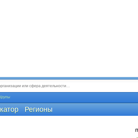
 Крупы
катор
Регионы
П