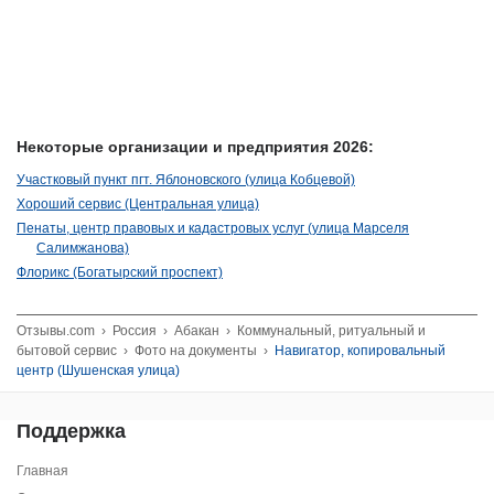
Некоторые организации и предприятия 2026:
Участковый пункт пгт. Яблоновского (улица Кобцевой)
Хороший сервис (Центральная улица)
Пенаты, центр правовых и кадастровых услуг (улица Марселя
Салимжанова)
Флорикс (Богатырский проспект)
Отзывы.com
›
Россия
›
Абакан
›
Коммунальный, ритуальный и
бытовой сервис
›
Фото на документы
›
Навигатор, копировальный
центр (Шушенская улица)
Поддержка
Главная